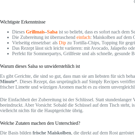
Wichtigste Erkenntnisse
Dieses
Grillmais
–
Salsa
ist so beliebt, dass es sofort nach dem S
Die Zubereitung ist überraschend
einfach
: Maiskolben auf dem G
Vielseitig einsetzbar: als
Dip
zu Tortilla-Chips, Topping für gegril
Das Rezept lässt sich leicht variieren: mit Avocado, Jalapeño o
Perfekt für Sommerpartys, Grillfeste und als schnelle, gesunde B
Warum dieses Salsa so unwiderstehlich ist
Es gibt Gerichte, die sind so gut, dass man sie am liebsten für sich b
Minute“
. Dieses Rezept, das ursprünglich auf Simply Recipes veröffen
frischer Limette und würzigen Aromen macht es zu einem unvergleich
Die Einfachheit der Zubereitung ist der Schlüssel. Statt stundenlanger
beeindruckt. Aber Vorsicht: Sobald die Schüssel auf dem Tisch steht, ist
vielleicht nichts für die Hauptgerichte übrig.
Welche Zutaten machen den Unterschied?
Die Basis bilden
frische Maiskolben
, die direkt auf dem Rost geröst