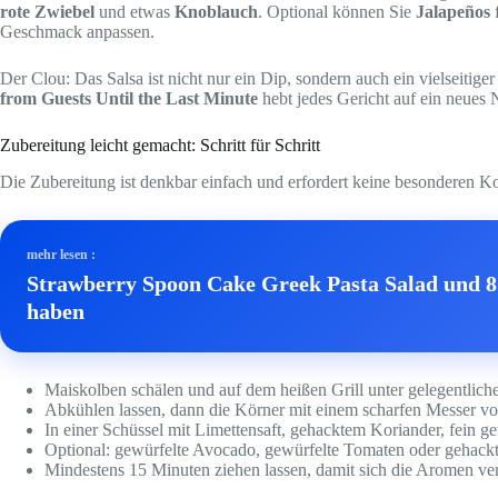
rote Zwiebel
und etwas
Knoblauch
. Optional können Sie
Jalapeños
f
Geschmack anpassen.
Der Clou: Das Salsa ist nicht nur ein Dip, sondern auch ein vielseitig
from Guests Until the Last Minute
hebt jedes Gericht auf ein neues
Zubereitung leicht gemacht: Schritt für Schritt
Die Zubereitung ist denkbar einfach und erfordert keine besonderen Ko
mehr lesen :
Strawberry Spoon Cake Greek Pasta Salad und 8 
haben
Maiskolben schälen und auf dem heißen Grill unter gelegentlic
Abkühlen lassen, dann die Körner mit einem scharfen Messer v
In einer Schüssel mit Limettensaft, gehacktem Koriander, fein ge
Optional: gewürfelte Avocado, gewürfelte Tomaten oder gehack
Mindestens 15 Minuten ziehen lassen, damit sich die Aromen v