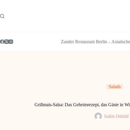
Zum
Inhalt
springen
Zander Restaurant Berlin – Asiatisch
Salads
Grillmais-Salsa: Das Geheimrezept, das Gäste in Wi
Isabis Otthild