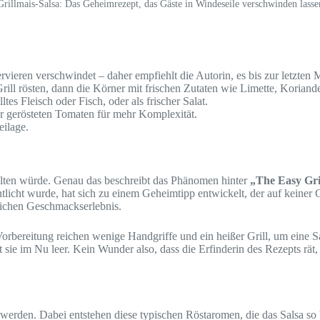
Grillmais-Salsa: Das Geheimrezept, das Gäste in Windeseile verschwinden lasse
ervieren verschwindet – daher empfiehlt die Autorin, es bis zur letzten 
rill rösten, dann die Körner mit frischen Zutaten wie Limette, Koriand
ltes Fleisch oder Fisch, oder als frischer Salat.
der gerösteten Tomaten für mehr Komplexität.
eilage.
ehalten würde. Genau das beschreibt das Phänomen hinter
„The Easy Gri
tlicht wurde, hat sich zu einem Geheimtipp entwickelt, der auf keiner 
lichen Geschmackserlebnis.
 Vorbereitung reichen wenige Handgriffe und ein heißer Grill, um eine 
 sie im Nu leer. Kein Wunder also, dass die Erfinderin des Rezepts rät, 
et werden. Dabei entstehen diese typischen Röstaromen, die das Sals