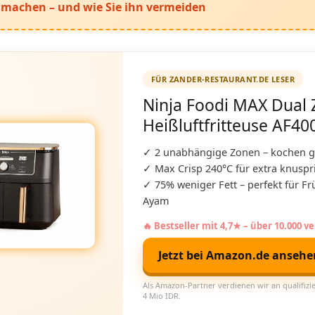
g machen – und wie Sie ihn vermeiden
FÜR ZANDER-RESTAURANT.DE LESER
Ninja Foodi MAX Dual
Heißluftfritteuse AF40
✓ 2 unabhängige Zonen – kochen gl
✓ Max Crisp 240°C für extra knuspr
✓ 75% weniger Fett – perfekt für Fr
Ayam
🔥 Bestseller mit 4,7★ – über 10.000 v
Jetzt bei Amazon.de anseh
Als Amazon-Partner verdienen wir an qualifizie
4 Mio IDR.