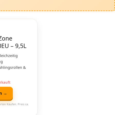
 Zone
0EU – 9,5L
eichzeitig
ig
ühlingsrollen &
erkauft
en →
rten Käufen. Preis ca.