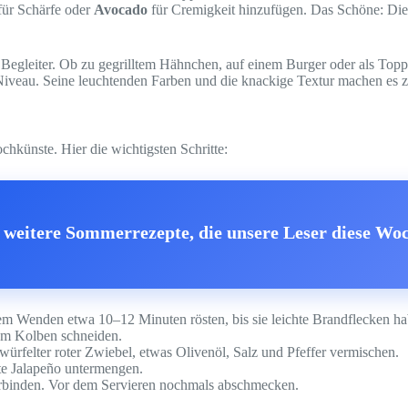
ür Schärfe oder
Avocado
für Cremigkeit hinzufügen. Das Schöne: Die
er Begleiter. Ob zu gegrilltem Hähnchen, auf einem Burger oder als Top
 Niveau. Seine leuchtenden Farben und die knackige Textur machen es 
chkünste. Hier die wichtigsten Schritte:
weitere Sommerrezepte, die unsere Leser diese Woc
hem Wenden etwa 10–12 Minuten rösten, bis sie leichte Brandflecken ha
om Kolben schneiden.
würfelter roter Zwiebel, etwas Olivenöl, Salz und Pfeffer vermischen.
te Jalapeño untermengen.
erbinden. Vor dem Servieren nochmals abschmecken.