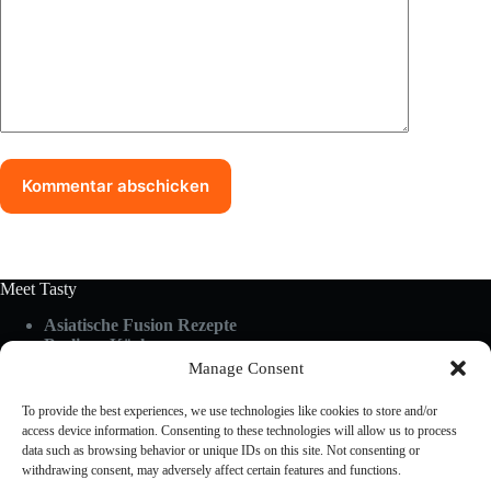
Kommentar abschicken
Meet Tasty
Asiatische Fusion Rezepte
Berliner Küche
Food Guides
Manage Consent
Glutenfrei & Vegan
Küchen-Hacks & Tipps
To provide the best experiences, we use technologies like cookies to store and/or
Rezepte A-Z
access device information. Consenting to these technologies will allow us to process
Schnelle Küche
data such as browsing behavior or unique IDs on this site. Not consenting or
withdrawing consent, may adversely affect certain features and functions.