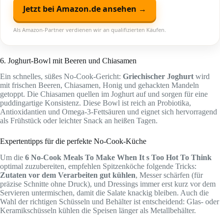
Jetzt bei Amazon.de ansehen →
Als Amazon-Partner verdienen wir an qualifizierten Käufen.
6. Joghurt-Bowl mit Beeren und Chiasamen
Ein schnelles, süßes No-Cook-Gericht:
Griechischer Joghurt
wird
mit frischen Beeren, Chiasamen, Honig und gehackten Mandeln
getoppt. Die Chiasamen quellen im Joghurt auf und sorgen für eine
puddingartige Konsistenz. Diese Bowl ist reich an Probiotika,
Antioxidantien und Omega-3-Fettsäuren und eignet sich hervorragend
als Frühstück oder leichter Snack an heißen Tagen.
Expertentipps für die perfekte No-Cook-Küche
Um die
6 No-Cook Meals To Make When It s Too Hot To Think
optimal zuzubereiten, empfehlen Spitzenköche folgende Tricks:
Zutaten vor dem Verarbeiten gut kühlen
, Messer schärfen (für
präzise Schnitte ohne Druck), und Dressings immer erst kurz vor dem
Servieren untermischen, damit die Salate knackig bleiben. Auch die
Wahl der richtigen Schüsseln und Behälter ist entscheidend: Glas- oder
Keramikschüsseln kühlen die Speisen länger als Metallbehälter.