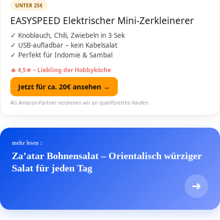
UNTER 25€
EASYSPEED Elektrischer Mini-Zerkleinerer
✓ Knoblauch, Chili, Zwiebeln in 3 Sek
✓ USB-aufladbar – kein Kabelsalat
✓ Perfekt für Indomie & Sambal
🔥 4,5★ – Liebling der Hobbyköche
Jetzt für ca. 20€ ansehen →
Als Amazon-Partner verdienen wir an qualifizierten Käufen.
mehr lesen :
Za’atar Bohnensalat – Orientalisch würziger
Salat für jeden Tag
➜