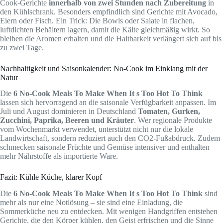
Cook-Gerichte
innerhalb von zwei Stunden nach Zubereitung
in
den Kühlschrank. Besonders empfindlich sind Gerichte mit Avocado,
Eiern oder Fisch. Ein Trick: Die Bowls oder Salate in flachen,
luftdichten Behältern lagern, damit die Kälte gleichmäßig wirkt. So
bleiben die Aromen erhalten und die Haltbarkeit verlängert sich auf bis
zu zwei Tage.
Nachhaltigkeit und Saisonkalender: No-Cook im Einklang mit der
Natur
Die
6 No-Cook Meals To Make When It s Too Hot To Think
lassen sich hervorragend an die saisonale Verfügbarkeit anpassen. Im
Juli und August dominieren in Deutschland
Tomaten, Gurken,
Zucchini, Paprika, Beeren und Kräuter
. Wer regionale Produkte
vom Wochenmarkt verwendet, unterstützt nicht nur die lokale
Landwirtschaft, sondern reduziert auch den CO2-Fußabdruck. Zudem
schmecken saisonale Früchte und Gemüse intensiver und enthalten
mehr Nährstoffe als importierte Ware.
Fazit: Kühle Küche, klarer Kopf
Die
6 No-Cook Meals To Make When It s Too Hot To Think
sind
mehr als nur eine Notlösung – sie sind eine Einladung, die
Sommerküche neu zu entdecken. Mit wenigen Handgriffen entstehen
Gerichte, die den Körper kühlen, den Geist erfrischen und die Sinne