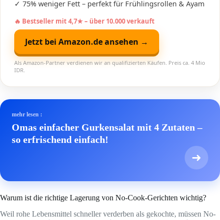
✓ 75% weniger Fett – perfekt für Frühlingsrollen & Ayam
🔥 Bestseller mit 4,7★ – über 10.000 verkauft
Jetzt bei Amazon.de ansehen →
Als Amazon-Partner verdienen wir an qualifizierten Käufen. Preis ca. 4 Mio
IDR.
mehr lesen :
Omas einfacher Gurkensalat mit 4 Zutaten –
so erfrischend einfach!
➜
Warum ist die richtige Lagerung von No-Cook-Gerichten wichtig?
Weil rohe Lebensmittel schneller verderben als gekochte, müssen No-