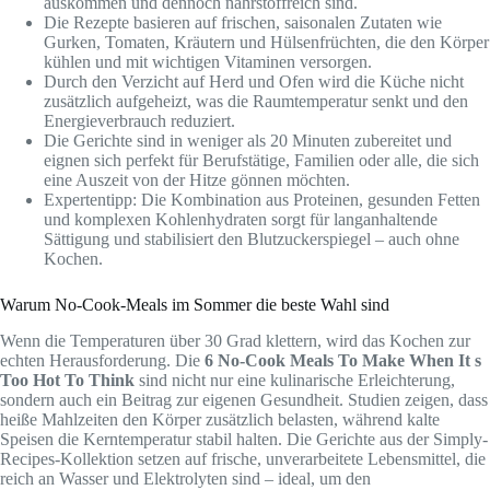
auskommen und dennoch nährstoffreich sind.
Die Rezepte basieren auf frischen, saisonalen Zutaten wie
Gurken, Tomaten, Kräutern und Hülsenfrüchten, die den Körper
kühlen und mit wichtigen Vitaminen versorgen.
Durch den Verzicht auf Herd und Ofen wird die Küche nicht
zusätzlich aufgeheizt, was die Raumtemperatur senkt und den
Energieverbrauch reduziert.
Die Gerichte sind in weniger als 20 Minuten zubereitet und
eignen sich perfekt für Berufstätige, Familien oder alle, die sich
eine Auszeit von der Hitze gönnen möchten.
Expertentipp: Die Kombination aus Proteinen, gesunden Fetten
und komplexen Kohlenhydraten sorgt für langanhaltende
Sättigung und stabilisiert den Blutzuckerspiegel – auch ohne
Kochen.
Warum No-Cook-Meals im Sommer die beste Wahl sind
Wenn die Temperaturen über 30 Grad klettern, wird das Kochen zur
echten Herausforderung. Die
6 No-Cook Meals To Make When It s
Too Hot To Think
sind nicht nur eine kulinarische Erleichterung,
sondern auch ein Beitrag zur eigenen Gesundheit. Studien zeigen, dass
heiße Mahlzeiten den Körper zusätzlich belasten, während kalte
Speisen die Kerntemperatur stabil halten. Die Gerichte aus der Simply-
Recipes-Kollektion setzen auf frische, unverarbeitete Lebensmittel, die
reich an Wasser und Elektrolyten sind – ideal, um den