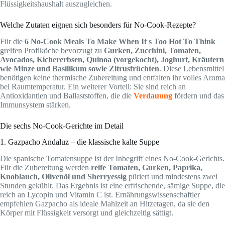
Flüssigkeitshaushalt auszugleichen.
Welche Zutaten eignen sich besonders für No-Cook-Rezepte?
Für die
6 No-Cook Meals To Make When It s Too Hot To Think
greifen Profiköche bevorzugt zu
Gurken, Zucchini, Tomaten,
Avocados, Kichererbsen, Quinoa (vorgekocht), Joghurt, Kräutern
wie Minze und Basilikum sowie Zitrusfrüchten
. Diese Lebensmittel
benötigen keine thermische Zubereitung und entfalten ihr volles Aroma
bei Raumtemperatur. Ein weiterer Vorteil: Sie sind reich an
Antioxidantien und Ballaststoffen, die die
Verdauung
fördern und das
Immunsystem stärken.
Die sechs No-Cook-Gerichte im Detail
1. Gazpacho Andaluz – die klassische kalte Suppe
Die spanische Tomatensuppe ist der Inbegriff eines No-Cook-Gerichts.
Für die Zubereitung werden
reife Tomaten, Gurken, Paprika,
Knoblauch, Olivenöl und Sherryessig
püriert und mindestens zwei
Stunden gekühlt. Das Ergebnis ist eine erfrischende, sämige Suppe, die
reich an Lycopin und Vitamin C ist. Ernährungswissenschaftler
empfehlen Gazpacho als ideale Mahlzeit an Hitzetagen, da sie den
Körper mit Flüssigkeit versorgt und gleichzeitig sättigt.