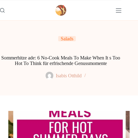
Zum
Inhalt
springen
Salads
Sommerhitze ade: 6 No-Cook Meals To Make When It s Too
Hot To Think für erfrischende Genussmomente
Isabis Otthild