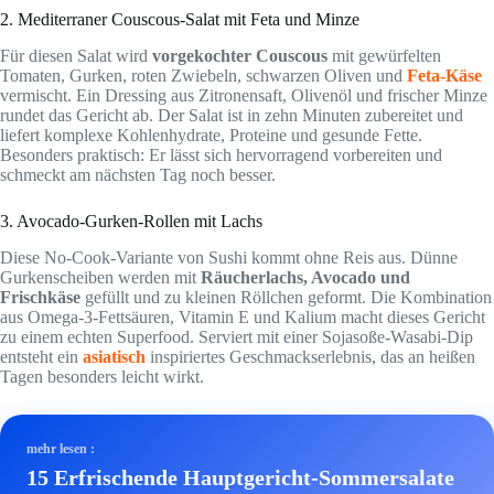
2. Mediterraner Couscous-Salat mit Feta und Minze
Für diesen Salat wird
vorgekochter Couscous
mit gewürfelten
Tomaten, Gurken, roten Zwiebeln, schwarzen Oliven und
Feta-Käse
vermischt. Ein Dressing aus Zitronensaft, Olivenöl und frischer Minze
rundet das Gericht ab. Der Salat ist in zehn Minuten zubereitet und
liefert komplexe Kohlenhydrate, Proteine und gesunde Fette.
Besonders praktisch: Er lässt sich hervorragend vorbereiten und
schmeckt am nächsten Tag noch besser.
3. Avocado-Gurken-Rollen mit Lachs
Diese No-Cook-Variante von Sushi kommt ohne Reis aus. Dünne
Gurkenscheiben werden mit
Räucherlachs, Avocado und
Frischkäse
gefüllt und zu kleinen Röllchen geformt. Die Kombination
aus Omega-3-Fettsäuren, Vitamin E und Kalium macht dieses Gericht
zu einem echten Superfood. Serviert mit einer Sojasoße-Wasabi-Dip
entsteht ein
asiatisch
inspiriertes Geschmackserlebnis, das an heißen
Tagen besonders leicht wirkt.
mehr lesen :
15 Erfrischende Hauptgericht-Sommersalate