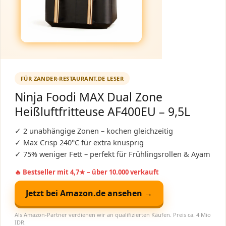
FÜR ZANDER-RESTAURANT.DE LESER
Ninja Foodi MAX Dual Zone
Heißluftfritteuse AF400EU – 9,5L
✓ 2 unabhängige Zonen – kochen gleichzeitig
✓ Max Crisp 240°C für extra knusprig
✓ 75% weniger Fett – perfekt für Frühlingsrollen & Ayam
🔥 Bestseller mit 4,7★ – über 10.000 verkauft
Jetzt bei Amazon.de ansehen →
Als Amazon-Partner verdienen wir an qualifizierten Käufen. Preis ca. 4 Mio
IDR.