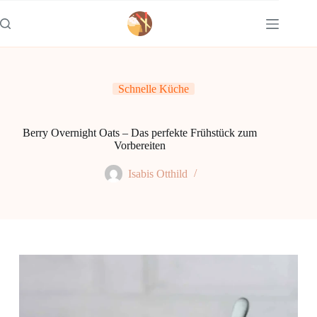
Zum
Inhalt
springen
Schnelle Küche
Berry Overnight Oats – Das perfekte Frühstück zum
Vorbereiten
Isabis Otthild