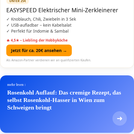
UNTER 25€
EASYSPEED Elektrischer Mini-Zerkleinerer
✓ Knoblauch, Chili, Zwiebeln in 3 Sek
✓ USB-aufladbar – kein Kabelsalat
✓ Perfekt für Indomie & Sambal
🔥 4,5★ – Liebling der Hobbyköche
Jetzt für ca. 20€ ansehen →
Als Amazon-Partner verdienen wir an qualifizierten Käufen.
mehr lesen :
Rosenkohl Auflauf: Das cremige Rezept, das
selbst Rosenkohl-Hasser in Wien zum
Schweigen bringt
➜