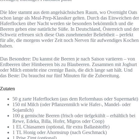
Die Idee stammt aus dem angelsächsischen Raum, wo Overnight Oats
schon lange als Meal-Prep-Klassiker gelten. Durch das Einweichen der
Haferflocken über Nacht werden sie besonders bekömmlich und die
Beeren geben eine natürliche Süße. In Deutschland, Österreich und der
Schweiz erfreuen sich diese Oats zunehmender Beliebtheit – perfekt
für alle, die morgens weder Zeit noch Nerven für aufwendiges Kochen
haben.
Das Besondere: Du kannst die Beeren je nach Saison variieren – von
Erdbeeren über Himbeeren bis zu Blaubeeren. Zusammen mit Joghurt
oder Milch entsteht eine cremige Basis, die dich lange satt hält. Und
das Beste: Du brauchst nur fünf Minuten für die Zubereitung.
Zutaten
50 g zarte Haferflocken (aus dem Reformhaus oder Supermarkt)
150 ml Milch (oder Pflanzenmilch wie Hafer-, Mandel- oder
Sojamilch)
100 g gemischte Beeren (frisch oder tiefgekühlt – erhältlich bei
Rewe, Edeka, Billa, Hofer, Migros oder Coop)
1 EL Chiasamen (optional, für extra Ballaststoffe)
1 TL Honig oder Ahornsirup (nach Geschmack)
1 Prise Zimt (optional)