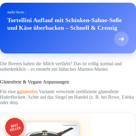
mehr lesen :
Tortellini Auflauf mit Schinken-Sahne-Soße
und Käse überbacken – Schnell & Cremig
➜
Die Beeren haben die Milch verfärbt? Das ist völlig normal und
unbedenklich – es entsteht ein hübsches Marmor-Muster.
Glutenfreie & Vegane Anpassungen
Für eine g
glutenfrei
Variante verwende zertifizierte glutenfreie
Haferflocken. Achte auf das Siegel im Handel (z. B. bei Rewe, Edeka
oder dm).
BEST
SELLER