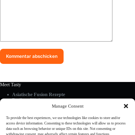
Kommentar abschicken
Meet Tasty
Asiatische Fusion Rezepte
Berliner Küche
Food Guides
Manage Consent
Glutenfrei & Vegan
Küchen-Hacks & Tipps
To provide the best experiences, we use technologies like cookies to store and/or
Rezepte A-Z
access device information. Consenting to these technologies will allow us to process
Schnelle Küche
data such as browsing behavior or unique IDs on this site. Not consenting or
withdrawing consent, may adversely affect certain features and functions.