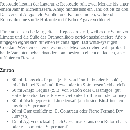
Reposado liegt in der Lagerung: Reposado ruht zwei Monate bis unter
einem Jahr in Eichenfässern, Añejo mindestens ein Jahr, oft bis zu drei.
Das verleiht Añejo tiefe Vanille- und Karamellnoten, während
Reposado eine sanfte Holznote mit frischer Agave verbindet.
Für eine klassische Margarita ist Reposado ideal, weil es die Säure von
Limette und die Süße des Orangenlikörs perfekt ausbalanciert. Añejo
hingegen eignet sich für einen reichhaltigen, fast whiskeyartigen
Cocktail. Wer den echten Geschmack Mexikos erleben will, probiert
beide Varianten nebeneinander – am besten in einem einfachen, aber
raffinierten Rezept.
Zutaten
60 ml Reposado-Tequila (z. B. von Don Julio oder Espolòn,
erhältlich bei Kaufland, Rewe oder im Spirituosenfachhandel)
60 ml Añejo-Tequila (z. B. von Patrón oder Casamigos, gut
sortierte Getränkemärkte wie Getränke Hoffmann oder online)
30 ml frisch gepresster Limettensaft (am besten Bio-Limetten
aus dem Supermarkt)
20 ml Orangenlikör (z. B. Cointreau oder Pierre Ferrand Dry
Curaçao)
15 ml Agavendicksaft (nach Geschmack, aus dem Reformhaus
oder gut sortierten Supermarkt)