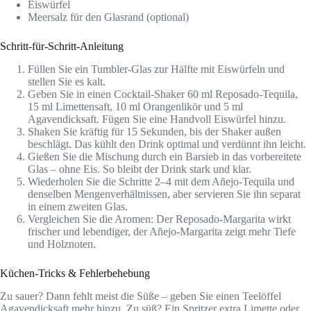
Eiswürfel
Meersalz für den Glasrand (optional)
Schritt-für-Schritt-Anleitung
Füllen Sie ein Tumbler-Glas zur Hälfte mit Eiswürfeln und
stellen Sie es kalt.
Geben Sie in einen Cocktail-Shaker 60 ml Reposado-Tequila,
15 ml Limettensaft, 10 ml Orangenlikör und 5 ml
Agavendicksaft. Fügen Sie eine Handvoll Eiswürfel hinzu.
Shaken Sie kräftig für 15 Sekunden, bis der Shaker außen
beschlägt. Das kühlt den Drink optimal und verdünnt ihn leicht.
Gießen Sie die Mischung durch ein Barsieb in das vorbereitete
Glas – ohne Eis. So bleibt der Drink stark und klar.
Wiederholen Sie die Schritte 2–4 mit dem Añejo-Tequila und
denselben Mengenverhältnissen, aber servieren Sie ihn separat
in einem zweiten Glas.
Vergleichen Sie die Aromen: Der Reposado-Margarita wirkt
frischer und lebendiger, der Añejo-Margarita zeigt mehr Tiefe
und Holznoten.
Küchen-Tricks & Fehlerbehebung
Zu sauer? Dann fehlt meist die Süße – geben Sie einen Teelöffel
Agavendicksaft mehr hinzu. Zu süß? Ein Spritzer extra Limette oder