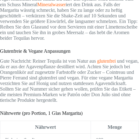
ein Schuss Mineral
Mineralwasser
iert den Drink aus. Falls der
Margarita wässrig schmeckt, haben Sie zu lange oder zu heftig
geschüttelt – verkürzen Sie die Shake-Zeit auf 10 Sekunden und
verwenden Sie größere Eiswürfel, die langsamer schmelzen. Ein Tipp:
Reiben Sie den Glasrand vor dem Servieren mit einer Limettenscheibe
ein und tauchen Sie ihn in grobes Meersalz – das hebt die Aromen
beider Tequilas hervor.
Glutenfreie & Vegane Anpassungen
Gute Nachricht: Reiner Tequila ist von Natur aus
glutenfrei
und vegan,
da er aus der Agavenpflanze destilliert wird. Achten Sie jedoch bei
Orangenlikör auf zugesetzte Farbstoffe oder Zucker – Cointreau und
Pierre Ferrand sind glutenfrei und vegan. Für eine vegane Margarita
verzichten Sie auf Honig und nutzen stattdessen Agavendicksaft.
Sollten Sie auf Nummer sicher gehen wollen, prüfen Sie das Etikett –
die meisten Premium-Marken wie Patrón oder Don Julio sind ohne
tierische Produkte hergestellt.
Nährwerte (pro Portion, 1 Glas Margarita)
Nährwert
Menge