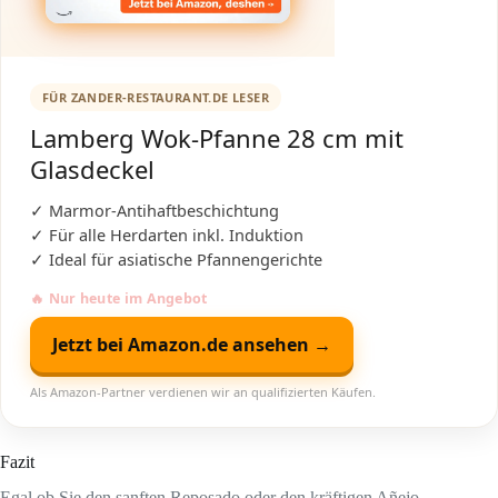
FÜR ZANDER-RESTAURANT.DE LESER
Lamberg Wok-Pfanne 28 cm mit
Glasdeckel
✓ Marmor-Antihaftbeschichtung
✓ Für alle Herdarten inkl. Induktion
✓ Ideal für asiatische Pfannengerichte
🔥 Nur heute im Angebot
Jetzt bei Amazon.de ansehen →
Als Amazon-Partner verdienen wir an qualifizierten Käufen.
Fazit
Egal ob Sie den sanften Reposado oder den kräftigen Añejo