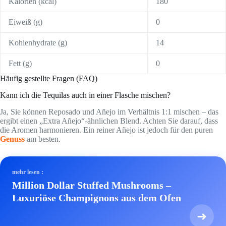
Kalorien (kcal)
180
Eiweiß (g)
0
Kohlenhydrate (g)
14
Fett (g)
0
Häufig gestellte Fragen (FAQ)
Kann ich die Tequilas auch in einer Flasche mischen?
Ja, Sie können Reposado und Añejo im Verhältnis 1:1 mischen – das
ergibt einen „Extra Añejo“-ähnlichen Blend. Achten Sie darauf, dass
die Aromen harmonieren. Ein reiner Añejo ist jedoch für den puren
Genuss
am besten.
mehr lesen :
Million Dollar Stuffed Mushrooms –
Luxuriöse Champignons aus dem Ofen
➜