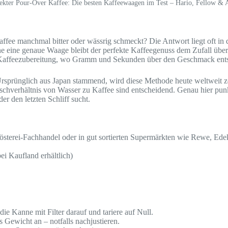
ekter Pour-Over Kaffee: Die besten Kaffeewaagen im Test – Hario, Fellow & 
affee manchmal bitter oder wässrig schmeckt? Die Antwort liegt oft in 
ne eine genaue Waage bleibt der perfekte Kaffeegenuss dem Zufall üb
er Kaffeezubereitung, wo Gramm und Sekunden über den Geschmack ent
Ursprünglich aus Japan stammend, wird diese Methode heute weltweit ze
schverhältnis von Wasser zu Kaffee sind entscheidend. Genau hier punk
r den letzten Schliff sucht.
Rösterei-Fachhandel oder in gut sortierten Supermärkten wie Rewe, Ede
ei Kaufland erhältlich)
ie Kanne mit Filter darauf und tariere auf Null.
 Gewicht an – notfalls nachjustieren.