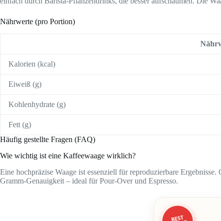
einfach durch Barista-Pflanzendrinks, die besser aufschäumen. Die Waa
Nährwerte (pro Portion)
Nährw
Kalorien (kcal)
Eiweiß (g)
Kohlenhydrate (g)
Fett (g)
Häufig gestellte Fragen (FAQ)
Wie wichtig ist eine Kaffeewaage wirklich?
Eine hochpräzise Waage ist essenziell für reproduzierbare Ergebnisse
Gramm-Genauigkeit – ideal für Pour-Over und Espresso.
BEST