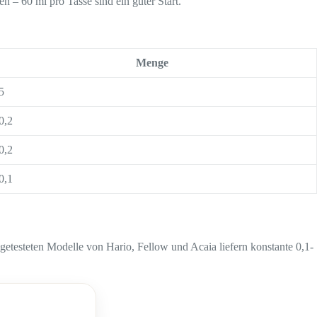
 – 60 ml pro Tasse sind ein guter Start.
Menge
5
0,2
0,2
0,1
getesteten Modelle von Hario, Fellow und Acaia liefern konstante 0,1-