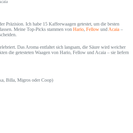
Acaia
der Präzision. Ich habe 15 Kaffeewaagen getestet, um die besten
erlassen. Meine Top-Picks stammen von
Hario
,
Fellow
und
Acaia
–
scheiden.
lebriert. Das Aroma entfaltet sich langsam, die Säure wird weicher
ten die getesteten Waagen von Hario, Fellow und Acaia – sie liefern
ka, Billa, Migros oder Coop)