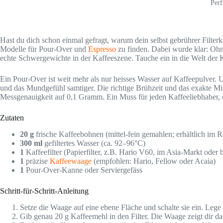
Perf
Hast du dich schon einmal gefragt, warum dein selbst gebrührer Filterk
Modelle für Pour-Over und
Espresso
zu finden. Dabei wurde klar: Oh
echte Schwergewichte in der Kaffeeszene. Tauche ein in die Welt d
Ein Pour-Over ist weit mehr als nur heisses Wasser auf Kaffeepulver. 
und das Mundgefühl samtiger. Die richtige Brühzeit und das exakte Mi
Messgenauigkeit auf 0,1 Gramm. Ein Muss für jeden Kaffeeliebhaber, de
Zutaten
20 g
frische Kaffeebohnen (mittel-fein gemahlen; erhältlich im 
300 ml
gefiltertes Wasser (ca. 92–96°C)
1
Kaffeefilter (Papierfilter, z.B. Hario V60, im Asia-Markt oder b
1
präzise
Kaffeewaage
(empfohlen: Hario, Fellow oder Acaia)
1
Pour-Over-Kanne oder Serviergefäss
Schritt-für-Schritt-Anleitung
Setze die Waage auf eine ebene Fläche und schalte sie ein. Lege d
Gib genau 20 g Kaffeemehl in den Filter. Die Waage zeigt dir das