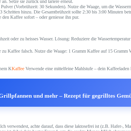
an. Setze sie zurück und tariere erneut.
 Pulver (Vorbrühzeit: 30 Sekunden). Nutze die Waage, um die Wasserme
 Schritten hinzu. Die Gesamtbrühzeit sollte 2:30 bis 3:00 Minuten bet
e den Kaffee sofort – oder geniesse ihn pur.
Brühzeit oder zu heisses Wasser. Lösung: Reduziere die Wassertemperat
r zu Kaffee falsch. Nutze die Waage: 1 Gramm Kaffee auf 15 Gramm Wasse
lenem K
Kaffee
Verwende eine mittelfeine Mahlstufe – dein Kaffeeladen k
Grillpfannen und mehr – Rezept für gegrilltes Gem
h verwendest, achte darauf, dass diese laktosefrei ist (z.B. Hafer-, M