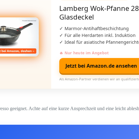
Lamberg Wok-Pfanne 28
Glasdeckel
✓ Marmor-Antihaftbeschichtung
✓ Für alle Herdarten inkl. Induktion
✓ Ideal für asiatische Pfannengericht
🔥 Nur heute im Angebot
Jetzt bei Amazon.de ansehen
Als Amazon-Partner verdienen wir an qualifizier
sso geeignet. Achte auf eine kurze Ansprechzeit und eine leicht ables