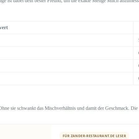
ge ist dabei dein bester Freund, um die exakte Menge Milch abzumessen
ert
. Ohne sie schwankt das Mischverhältnis und damit der Geschmack. Die 
FÜR ZANDER-RESTAURANT.DE LESER