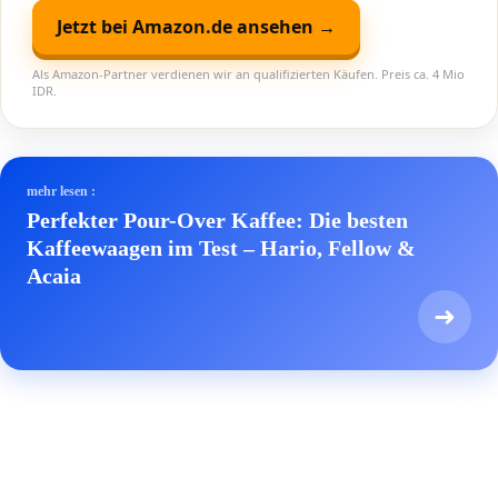
Jetzt bei Amazon.de ansehen →
Als Amazon-Partner verdienen wir an qualifizierten Käufen. Preis ca. 4 Mio
IDR.
mehr lesen :
Perfekter Pour-Over Kaffee: Die besten
Kaffeewaagen im Test – Hario, Fellow &
Acaia
➜