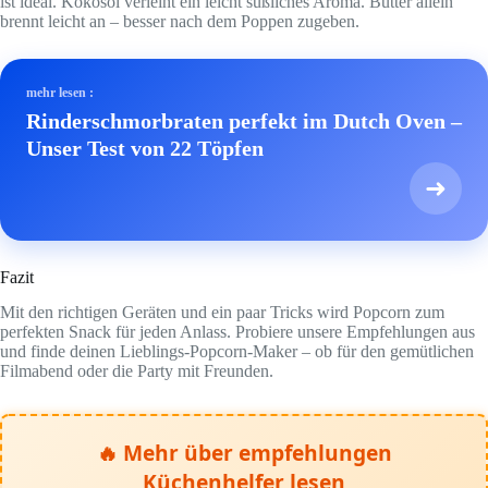
ist ideal. Kokosöl verleiht ein leicht süßliches Aroma. Butter allein
brennt leicht an – besser nach dem Poppen zugeben.
mehr lesen :
Rinderschmorbraten perfekt im Dutch Oven –
Unser Test von 22 Töpfen
➜
Fazit
Mit den richtigen Geräten und ein paar Tricks wird Popcorn zum
perfekten Snack für jeden Anlass. Probiere unsere Empfehlungen aus
und finde deinen Lieblings-Popcorn-Maker – ob für den gemütlichen
Filmabend oder die Party mit Freunden.
🔥 Mehr über empfehlungen
Küchenhelfer lesen