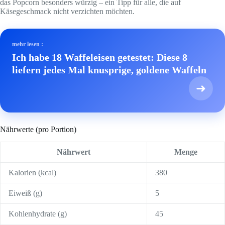
das Popcorn besonders würzig – ein Tipp für alle, die auf
Käsegeschmack nicht verzichten möchten.
mehr lesen :
Ich habe 18 Waffeleisen getestet: Diese 8
liefern jedes Mal knusprige, goldene Waffeln
➜
Nährwerte (pro Portion)
Nährwert
Menge
Kalorien (kcal)
380
Eiweiß (g)
5
Kohlenhydrate (g)
45