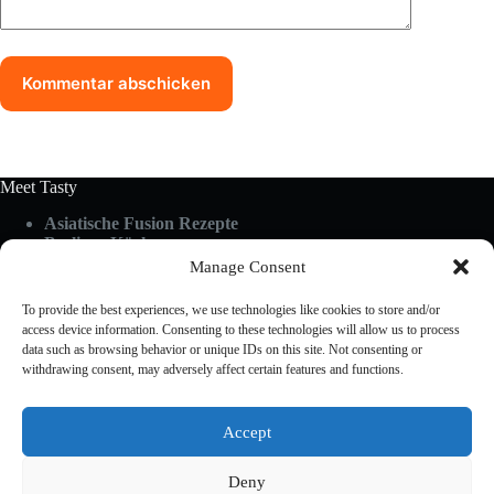
Kommentar abschicken
Meet Tasty
Asiatische Fusion Rezepte
Berliner Küche
Food Guides
Manage Consent
Glutenfrei & Vegan
Küchen-Hacks & Tipps
To provide the best experiences, we use technologies like cookies to store and/or
Rezepte A-Z
access device information. Consenting to these technologies will allow us to process
Schnelle Küche
data such as browsing behavior or unique IDs on this site. Not consenting or
withdrawing consent, may adversely affect certain features and functions.
Useful Links
Accept
About Us
Cookies Policy
Deny
Privacy Policy