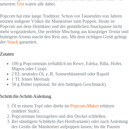
unserem
Test
waren alle dabei.
Popcorn hat eine lange Tradition: Schon vor Tausenden von Jahren
nutzten indigene Völker die Maiskörner zum Poppen. Heute ist
Popcorn aus dem Heimkino und der gemütlichen Snackpause nicht
mehr wegzudenken. Die perfekte Mischung aus knuspriger Textur und
buttrigem Aroma macht den Reiz aus. Mit dem richtigen Gerät gelingt
der
Snack
garantiert.
Zutaten
100 g Popcornmais (erhältlich im Rewe, Edeka, Billa, Hofer,
Migros oder Coop)
2 EL neutrales Öl, z. B. Sonnenblumenöl oder Rapsöl
1 TL feines Meersalz
50 g Butter (optional, für den buttrigen Geschmack)
Schritt-für-Schritt-Anleitung
Öl in einem Topf oder direkt im
Popcorn-Maker
erhitzen
(mittlere Stufe).
Popcornmais hinzugeben und den Deckel schließen.
Bei ständigem Schütteln (bei Herdvariante) oder nach Anleitung
des Geräts die Maiskörner aufpoppen lassen, bis die Pausen