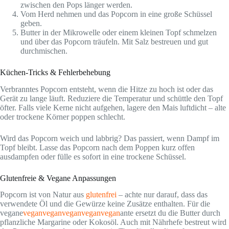
zwischen den Pops länger werden.
Vom Herd nehmen und das Popcorn in eine große Schüssel
geben.
Butter in der Mikrowelle oder einem kleinen Topf schmelzen
und über das Popcorn träufeln. Mit Salz bestreuen und gut
durchmischen.
Küchen-Tricks & Fehlerbehebung
Verbranntes Popcorn entsteht, wenn die Hitze zu hoch ist oder das
Gerät zu lange läuft. Reduziere die Temperatur und schüttle den Topf
öfter. Falls viele Kerne nicht aufgehen, lagere den Mais luftdicht – alte
oder trockene Körner poppen schlecht.
Wird das Popcorn weich und labbrig? Das passiert, wenn Dampf im
Topf bleibt. Lasse das Popcorn nach dem Poppen kurz offen
ausdampfen oder fülle es sofort in eine trockene Schüssel.
Glutenfreie & Vegane Anpassungen
Popcorn ist von Natur aus
glutenfrei
– achte nur darauf, dass das
verwendete Öl und die Gewürze keine Zusätze enthalten. Für die
vegane
vegan
vegan
vegan
vegan
vegan
ante ersetzt du die Butter durch
pflanzliche Margarine oder Kokosöl. Auch mit Nährhefe bestreut wird