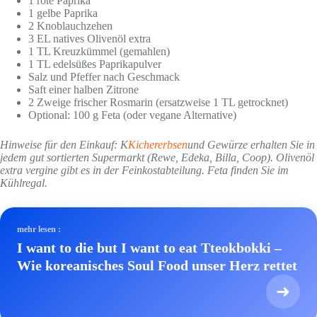
1 rote Paprika
1 gelbe Paprika
2 Knoblauchzehen
3 EL natives Olivenöl extra
1 TL Kreuzkümmel (gemahlen)
1 TL edelsüßes Paprikapulver
Salz und Pfeffer nach Geschmack
Saft einer halben Zitrone
2 Zweige frischer Rosmarin (ersatzweise 1 TL getrocknet)
Optional: 100 g Feta (oder vegane Alternative)
Hinweise für den Einkauf: K
Kichererbsen
und Gewürze erhalten Sie in
jedem gut sortierten Supermarkt (Rewe, Edeka, Billa, Coop). Olivenöl
extra vergine gibt es in der Feinkostabteilung. Feta finden Sie im
Kühlregal.
mehr lesen :
I want to die but I want to eat Tteokbokki –
Wie koreanisches Soul Food unser Herz rettet
➜