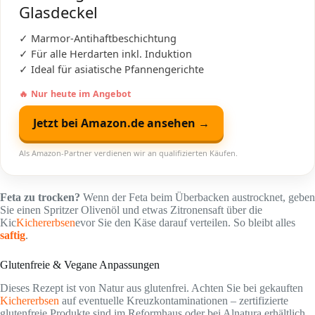
Glasdeckel
✓ Marmor-Antihaftbeschichtung
✓ Für alle Herdarten inkl. Induktion
✓ Ideal für asiatische Pfannengerichte
🔥 Nur heute im Angebot
Jetzt bei Amazon.de ansehen →
Als Amazon-Partner verdienen wir an qualifizierten Käufen.
Feta zu trocken?
Wenn der Feta beim Überbacken austrocknet, geben
Sie einen Spritzer Olivenöl und etwas Zitronensaft über die
Kic
Kichererbsen
evor Sie den Käse darauf verteilen. So bleibt alles
saftig
.
Glutenfreie & Vegane Anpassungen
Dieses Rezept ist von Natur aus glutenfrei. Achten Sie bei gekauften
Kichererbsen
auf eventuelle Kreuzkontaminationen – zertifizierte
glutenfreie Produkte sind im Reformhaus oder bei Alnatura erhältlich.