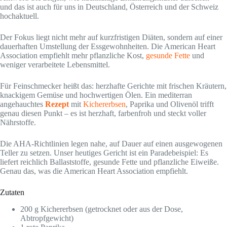
und das ist auch für uns in Deutschland, Österreich und der Schweiz
hochaktuell.
Der Fokus liegt nicht mehr auf kurzfristigen Diäten, sondern auf einer
dauerhaften Umstellung der Essgewohnheiten. Die American Heart
Association empfiehlt mehr pflanzliche Kost,
gesunde Fette
und
weniger verarbeitete Lebensmittel.
Für Feinschmecker heißt das: herzhafte Gerichte mit frischen Kräutern,
knackigem Gemüse und hochwertigen Ölen. Ein mediterran
angehauchtes
Rezept
mit
Kichererbsen
, Paprika und Olivenöl trifft
genau diesen Punkt – es ist herzhaft, farbenfroh und steckt voller
Nährstoffe.
Die AHA-Richtlinien legen nahe, auf Dauer auf einen ausgewogenen
Teller zu setzen. Unser heutiges Gericht ist ein Paradebeispiel: Es
liefert reichlich Ballaststoffe, gesunde Fette und pflanzliche Eiweiße.
Genau das, was die American Heart Association empfiehlt.
Zutaten
200 g Kichererbsen (getrocknet oder aus der Dose,
Abtropfgewicht)