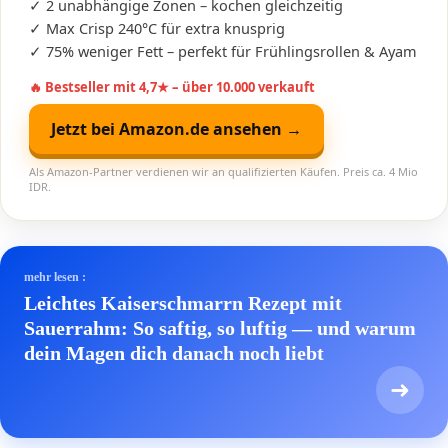
✓ 2 unabhängige Zonen – kochen gleichzeitig
✓ Max Crisp 240°C für extra knusprig
✓ 75% weniger Fett – perfekt für Frühlingsrollen & Ayam
🔥 Bestseller mit 4,7★ – über 10.000 verkauft
Jetzt bei Amazon.de ansehen →
Als Amazon-Partner verdienen wir an qualifizierten Käufen. Preis ca. 4 Mio
IDR.
mehr lesen :
Leichtes Kaiserschmarrn Rezept mit
Sauerrahm: So saftig, so luftig — und warum
dein Magen dich danach noch liebt
➜