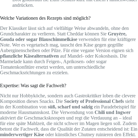
andrücken.
Welche Variationen des Rezepts sind möglich?
Der Klassiker lässt sich auf vielfältige Weise abwandeln, ohne den
Grundcharakter zu verlieren. Statt Cheddar können Sie
Gruyère,
Gouda oder sogar Blauschimmelkäse
verwenden für eine kräftigere
Note. Wer es vegetarisch mag, tauscht den Käse gegen gegrillte
Auberginenscheiben oder Pilze. Für eine vegane Version eignen sich
pflanzliche Käsealternativen
auf Mandel- oder Kokosbasis. Die
Marmelade kann durch Feigen-, Aprikosen- oder sogar
Tomatenkonfitüre ersetzt werden, um unterschiedliche
Geschmacksrichtungen zu erzielen.
Expertise: Was sagt die Fachwelt?
Nicht nur Hobbyköche, sondern auch Gastrokritiker loben die clevere
Komposition dieses Snacks. Die
Society of Professional Chefs
sieht
in der Kombination von
süß, scharf und salzig
ein Paradebeispiel für
moderne Hausmannskost. Die Verwendung von
Chili und Ingwer
aktiviert die Geschmacksknospen und regt die Verdauung an – ideal
für eine späte Mahlzeit, die nicht schwer im Magen liegen soll. Zudem
betont die Fachwelt, dass die Qualität der Zutaten entscheidend ist: Ein
minderwertiger Käse
oder künstliches Chutney ruinieren den Effekt.