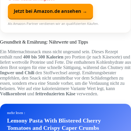
Jetzt bei Amazon.de ansehen →
Als Amazon-Partner verdienen wir an qualifizierten Käufen.
Gesundheit & Ernährung: Nährwerte und Tipps
Ein Mitternachtssnack muss nicht ungesund sein. Dieses Rezept
enthält rund
400 bis 500 Kalorien
pro Portion (je nach Käsesorte) und
liefert wertvolle Proteine und Fette. Die enthaltenen Kohlenhydrate aus
dem Brot sorgen für eine schnelle Sättigung, während das Chutney mit
Ingwer und Chili
den Stoffwechsel anregt. Ernährungsberater
empfehlen, den Snack nicht unmittelbar vor dem Schlafengehen zu
essen, sondern etwa eine Stunde vorher, um die Verdauung nicht zu
belasten. Wer auf eine kalorienärmere Variante Wert legt, kann
Vollkornbrot
und
fettreduzierten Käse
verwenden.
mehr lesen :
Lemony Pasta With Blistered Cherry
Tomatoes and Crispy Caper Crumbs