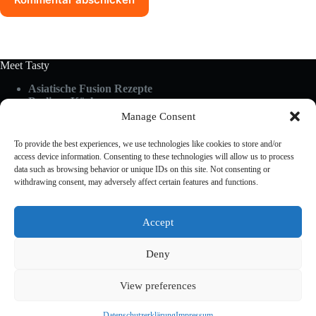
Meet Tasty
Asiatische Fusion Rezepte
Berliner Küche
Food Guides
Manage Consent
Glutenfrei & Vegan
Küchen-Hacks & Tipps
To provide the best experiences, we use technologies like cookies to store and/or
Rezepte A-Z
access device information. Consenting to these technologies will allow us to process
Schnelle Küche
data such as browsing behavior or unique IDs on this site. Not consenting or
withdrawing consent, may adversely affect certain features and functions.
Useful Links
Accept
About Us
Cookies Policy
Deny
Privacy Policy
Terms & Conditions
View preferences
Impressum
Gastbeitrag kaufen auf einem echten deutschen Food-
Blog
Datenschutzerklärung
Impressum