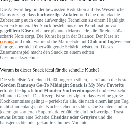
Die Antwort liegt in der bewussten Reduktion auf das Wesentliche.
Ramsay zeigt, dass
hochwertige Zutaten
und eine durchdachte
Zubereitung auch ohne aufwendige Techniken zu einem Highlight
werden können. Der Snack besteht aus einer Kombination von
gegrilltem Käse
und einer pikanten Marmelade, die für eine süß-
scharfe Note sorgt. Die Kunst liegt in der Balance: Der Käse ist
cremig
und mild, während die Marmelade mit
Chili und Ingwer
eine
feurige, aber nicht überwältigende Schärfe beisteuert. Dieses
Zusammenspiel macht den Snack zu einem echten
Geschmackserlebnis.
Warum ist dieser Snack ideal für die schnelle Küche?
Die schnellste Art, einen Heißhunger zu stillen, ist oft auch die beste.
Gordon Ramsays Go-To Midnight Snack Is My New Favorite
erfordert lediglich
fünf Minuten Vorbereitungszeit
und etwa zehn
Minuten Garzeit. Das Rezept ist so konzipiert, dass es ohne große
Kochkenntnisse gelingt – perfekt für alle, die nach einem langen Tag
nicht stundenlang in der Küche stehen möchten. Die Zutaten sind in
jedem gut sortierten Supermarkt erhältlich: ein hochwertiger Toast,
etwas Butter, eine Scheibe
Cheddar oder Gruyère
und die
hausgemachte oder gekaufte Chutney-Variante.