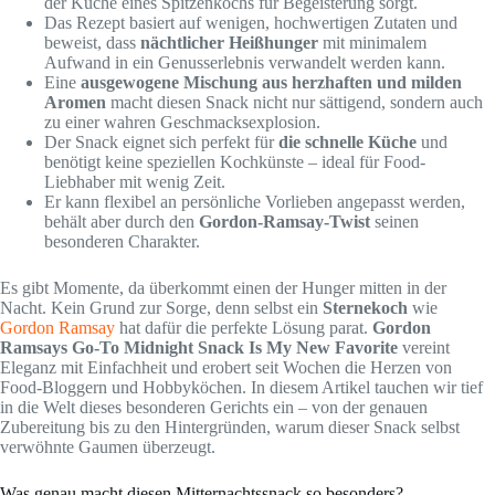
der Küche eines Spitzenkochs für Begeisterung sorgt.
Das Rezept basiert auf wenigen, hochwertigen Zutaten und
beweist, dass
nächtlicher Heißhunger
mit minimalem
Aufwand in ein Genusserlebnis verwandelt werden kann.
Eine
ausgewogene Mischung aus herzhaften und milden
Aromen
macht diesen Snack nicht nur sättigend, sondern auch
zu einer wahren Geschmacksexplosion.
Der Snack eignet sich perfekt für
die schnelle Küche
und
benötigt keine speziellen Kochkünste – ideal für Food-
Liebhaber mit wenig Zeit.
Er kann flexibel an persönliche Vorlieben angepasst werden,
behält aber durch den
Gordon-Ramsay-Twist
seinen
besonderen Charakter.
Es gibt Momente, da überkommt einen der Hunger mitten in der
Nacht. Kein Grund zur Sorge, denn selbst ein
Sternekoch
wie
Gordon Ramsay
hat dafür die perfekte Lösung parat.
Gordon
Ramsays Go-To Midnight Snack Is My New Favorite
vereint
Eleganz mit Einfachheit und erobert seit Wochen die Herzen von
Food-Bloggern und Hobbyköchen. In diesem Artikel tauchen wir tief
in die Welt dieses besonderen Gerichts ein – von der genauen
Zubereitung bis zu den Hintergründen, warum dieser Snack selbst
verwöhnte Gaumen überzeugt.
Was genau macht diesen Mitternachtssnack so besonders?