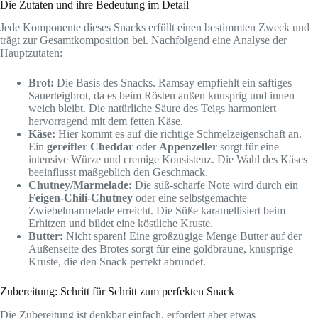
Die Zutaten und ihre Bedeutung im Detail
Jede Komponente dieses Snacks erfüllt einen bestimmten Zweck und
trägt zur Gesamtkomposition bei. Nachfolgend eine Analyse der
Hauptzutaten:
Brot:
Die Basis des Snacks. Ramsay empfiehlt ein saftiges
Sauerteigbrot, da es beim Rösten außen knusprig und innen
weich bleibt. Die natürliche Säure des Teigs harmoniert
hervorragend mit dem fetten Käse.
Käse:
Hier kommt es auf die richtige Schmelzeigenschaft an.
Ein
gereifter Cheddar
oder
Appenzeller
sorgt für eine
intensive Würze und cremige Konsistenz. Die Wahl des Käses
beeinflusst maßgeblich den Geschmack.
Chutney/Marmelade:
Die süß-scharfe Note wird durch ein
Feigen-Chili-Chutney
oder eine selbstgemachte
Zwiebelmarmelade erreicht. Die Süße karamellisiert beim
Erhitzen und bildet eine köstliche Kruste.
Butter:
Nicht sparen! Eine großzügige Menge Butter auf der
Außenseite des Brotes sorgt für eine goldbraune, knusprige
Kruste, die den Snack perfekt abrundet.
Zubereitung: Schritt für Schritt zum perfekten Snack
Die Zubereitung ist denkbar einfach, erfordert aber etwas