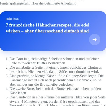
Fingerspitzengefühl. Hier die detaillierte Anleitung:
mehr lesen :
7 französische Hähnchenrezepte, die edel
wirken – aber überraschend einfach sind
➜
Das Brot in gleichmäßige Scheiben schneiden und auf einer
Seite mit
weicher Butter
bestreichen.
Die ungebutterte Seite mit einer dünnen Schicht des Chutneys
bestreichen. Nicht zu viel, da die Süße sonst dominant wird.
Eine großzügige Menge Käse auf die Chutney-Seite legen. Die
Käsemenge richtet sich nach persönlichem Geschmack, sollte
aber mindestens die Brotscheibe bedecken.
Die zweite Brotscheibe mit der Butterseite nach oben auf den
Käse legen.
Das Sandwich in einer Pfanne bei mittlerer Hitze von jeder Seite
etwa 3–4 Minuten braten, bis der Käse geschmolzen und das
Brot goldbraun ist. Zum Schluss kurz mit einem Pfannenwender