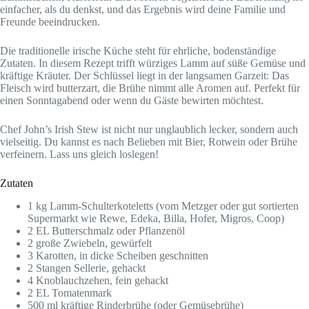
einfacher, als du denkst, und das Ergebnis wird deine Familie und
Freunde beeindrucken.
Die traditionelle irische Küche steht für ehrliche, bodenständige
Zutaten. In diesem Rezept trifft würziges Lamm auf süße Gemüse und
kräftige Kräuter. Der Schlüssel liegt in der langsamen Garzeit: Das
Fleisch wird butterzart, die Brühe nimmt alle Aromen auf. Perfekt für
einen Sonntagabend oder wenn du Gäste bewirten möchtest.
Chef John’s Irish Stew ist nicht nur unglaublich lecker, sondern auch
vielseitig. Du kannst es nach Belieben mit Bier, Rotwein oder Brühe
verfeinern. Lass uns gleich loslegen!
Zutaten
1 kg Lamm-Schulterkoteletts (vom Metzger oder gut sortierten
Supermarkt wie Rewe, Edeka, Billa, Hofer, Migros, Coop)
2 EL Butterschmalz oder Pflanzenöl
2 große Zwiebeln, gewürfelt
3 Karotten, in dicke Scheiben geschnitten
2 Stangen Sellerie, gehackt
4 Knoblauchzehen, fein gehackt
2 EL Tomatenmark
500 ml kräftige Rinderbrühe (oder Gemüsebrühe)