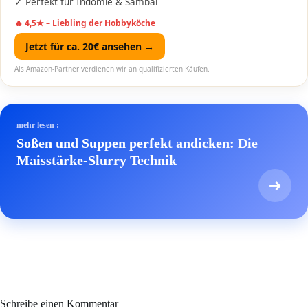
✓ Perfekt für Indomie & Sambal
🔥 4,5★ – Liebling der Hobbyköche
Jetzt für ca. 20€ ansehen →
Als Amazon-Partner verdienen wir an qualifizierten Käufen.
mehr lesen :
Soßen und Suppen perfekt andicken: Die
Maisstärke-Slurry Technik
➜
Schreibe einen Kommentar