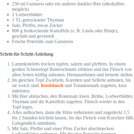
250 ml Guinness oder ein anderes dunkles Bier (alkoholfrei
möglich)
2 Lorbeerblätter
1 TL getrockneter Thymian
Salz, Pfeffer, etwas Zucker
800 g festkochende Kartoffeln (z. B. Linda oder Bintje),
geschält und geviertelt
Frische Petersilie zum Garnieren
Schritt-für-Schritt-Anleitung
Lammkoteletts trocken tupfen, salzen und pfeffern. In einem
großen Schmortopf Butterschmalz erhitzen und das Fleisch von
allen Seiten kräftig anbraten. Herausnehmen und beiseite stellen.
Im gleichen Topf Zwiebeln, Karotten und Sellerie anbraten, bis
sie weich sind.
Knoblauch
und Tomatenmark zugeben, kurz
mitrösten.
Mit Bier ablöschen, den Bratensatz lösen. Brühe, Lorbeerblätter,
Thymian und die Kartoffeln zugeben. Fleisch wieder in den
Topf legen.
Alles aufkochen, dann die Hitze reduzieren und zugedeckt 1,5
bis 2 Stunden köcheln lassen, bis das Fleisch vom Knochen fällt.
Gelegentlich umrühren.
Mit Salz, Pfeffer und einer Prise Zucker abschmecken.
Lorbeerblätter entfernen. Mit frischer Petersilie bestreut