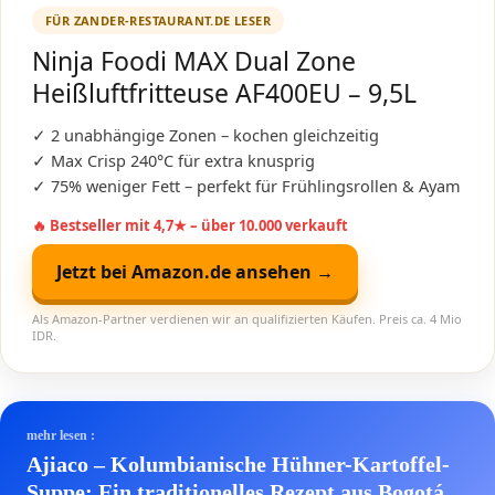
FÜR ZANDER-RESTAURANT.DE LESER
Ninja Foodi MAX Dual Zone
Heißluftfritteuse AF400EU – 9,5L
✓ 2 unabhängige Zonen – kochen gleichzeitig
✓ Max Crisp 240°C für extra knusprig
✓ 75% weniger Fett – perfekt für Frühlingsrollen & Ayam
🔥 Bestseller mit 4,7★ – über 10.000 verkauft
Jetzt bei Amazon.de ansehen →
Als Amazon-Partner verdienen wir an qualifizierten Käufen. Preis ca. 4 Mio
IDR.
mehr lesen :
Ajiaco – Kolumbianische Hühner-Kartoffel-
Suppe: Ein traditionelles Rezept aus Bogotá