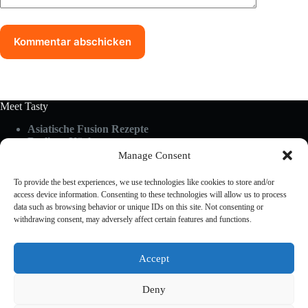
Kommentar abschicken
Meet Tasty
Asiatische Fusion Rezepte
Berliner Küche
Food Guides
Manage Consent
Glutenfrei & Vegan
Küchen-Hacks & Tipps
To provide the best experiences, we use technologies like cookies to store and/or
Rezepte A-Z
access device information. Consenting to these technologies will allow us to process
Schnelle Küche
data such as browsing behavior or unique IDs on this site. Not consenting or
withdrawing consent, may adversely affect certain features and functions.
Useful Links
Accept
About Us
Cookies Policy
Deny
Privacy Policy