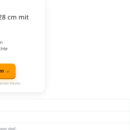
28 cm mit
on
chte
en →
ierten Käufen.
aun sind.