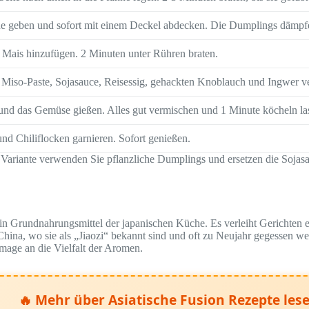
e geben und sofort mit einem Deckel abdecken. Die Dumplings dämpfen
 Mais hinzufügen. 2 Minuten unter Rühren braten.
e Miso-Paste, Sojasauce, Reisessig, gehackten Knoblauch und Ingwer v
nd das Gemüse gießen. Alles gut vermischen und 1 Minute köcheln lass
nd Chiliflocken garnieren. Sofort genießen.
 Variante verwenden Sie pflanzliche Dumplings und ersetzen die Sojasa
 ein Grundnahrungsmittel der japanischen Küche. Es verleiht Gerichten
ina, wo sie als „Jiaozi“ bekannt sind und oft zu Neujahr gegessen w
mage an die Vielfalt der Aromen.
🔥 Mehr über Asiatische Fusion Rezepte les