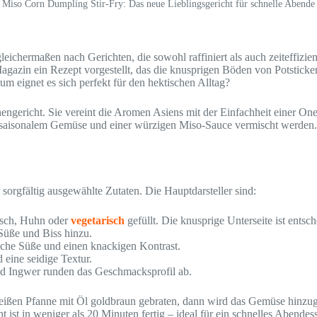
Miso Corn Dumpling Stir-Fry: Das neue Lieblingsgericht für schnelle Abende
chermaßen nach Gerichten, die sowohl raffiniert als auch zeiteffizient
gazin ein Rezept vorgestellt, das die knusprigen Böden von Potsticke
m eignet es sich perfekt für den hektischen Alltag?
nengericht. Sie vereint die Aromen Asiens mit der Einfachheit einer On
t saisonalem Gemüse und einer würzigen Miso-Sauce vermischt werden.
sorgfältig ausgewählte Zutaten. Die Hauptdarsteller sind:
eisch, Huhn oder
vegetarisch
gefüllt. Die knusprige Unterseite ist entsc
 Süße und Biss hinzu.
liche Süße und einen knackigen Kontrast.
 eine seidige Textur.
nd Ingwer runden das Geschmacksprofil ab.
heißen Pfanne mit Öl goldbraun gebraten, dann wird das Gemüse hinzu
t ist in weniger als 20 Minuten fertig – ideal für ein schnelles Abende