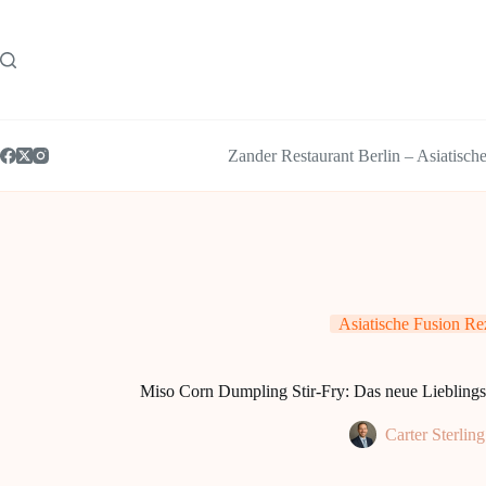
Zum
Inhalt
springen
Zander Restaurant Berlin – Asiatisch
Asiatische Fusion Re
Miso Corn Dumpling Stir-Fry: Das neue Lieblings
Carter Sterling