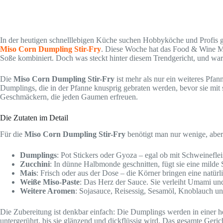
In der heutigen schnelllebigen Küche suchen Hobbyköche und Profis glei
Miso Corn Dumpling Stir-Fry
. Diese Woche hat das Food & Wine Ma
Soße kombiniert. Doch was steckt hinter diesem Trendgericht, und waru
Die
Miso Corn Dumpling Stir-Fry
ist mehr als nur ein weiteres Pfan
Dumplings, die in der Pfanne knusprig gebraten werden, bevor sie mi
Geschmäckern, die jeden Gaumen erfreuen.
Die Zutaten im Detail
Für die
Miso Corn Dumpling Stir-Fry
benötigt man nur wenige, aber 
Dumplings
: Pot Stickers oder Gyoza – egal ob mit Schweinefl
Zucchini
: In dünne Halbmonde geschnitten, fügt sie eine milde
Mais
: Frisch oder aus der Dose – die Körner bringen eine natür
Weiße Miso-Paste
: Das Herz der Sauce. Sie verleiht Umami und
Weitere Aromen
: Sojasauce, Reisessig, Sesamöl, Knoblauch u
Die Zubereitung ist denkbar einfach: Die Dumplings werden in einer 
untergerührt, bis sie glänzend und dickflüssig wird. Das gesamte Gerich