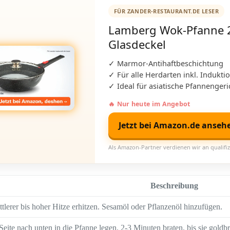
FÜR ZANDER-RESTAURANT.DE LESER
Lamberg Wok-Pfanne 
Glasdeckel
✓ Marmor-Antihaftbeschichtung
✓ Für alle Herdarten inkl. Indukti
✓ Ideal für asiatische Pfannengeri
🔥 Nur heute im Angebot
Jetzt bei Amazon.de anseh
Als Amazon-Partner verdienen wir an qualifiz
Beschreibung
ttlerer bis hoher Hitze erhitzen. Sesamöl oder Pflanzenöl hinzufügen.
eite nach unten in die Pfanne legen. 2-3 Minuten braten, bis sie goldbr