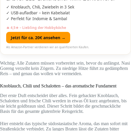
✓ Knoblauch, Chili, Zwiebeln in 3 Sek
✓ USB-aufladbar – kein Kabelsalat
✓ Perfekt für Indomie & Sambal
🔥 4,5★ – Liebling der Hobbyköche
Jetzt für ca. 20€ ansehen →
Als Amazon-Partner verdienen wir an qualifizierten Käufen.
Wichtig: Alle Zutaten müssen vorbereitet sein, bevor du anfängst. Nasi
Goreng verzeiht kein Zögern. Zu niedrige Hitze führt zu gedämpftem
Reis – und genau das wollen wir vermeiden.
Knoblauch, Chili und Schalotten – das aromatische Fundament
Der erste Duft entscheidet über alles. Fein gehackter Knoblauch,
Schalotten und frische Chili werden in etwas Öl kurz angebraten, bis
sie leicht goldbraun sind. Dieser Schritt bildet die geschmackliche
Basis für das gesamte glutenfreie Reisgericht.
Hier entsteht das typische südostasiatische Aroma, das man sofort mit
Straßenküche verbindet. Zu langes Braten lässt die Zutaten bitter