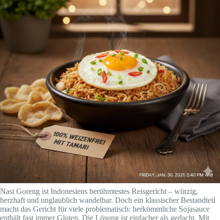
Nasi Goreng ist Indonesiens berühmtestes Reisgericht – würzig,
herzhaft und unglaublich wandelbar. Doch ein klassischer Bestandteil
macht das Gericht für viele problematisch: herkömmliche Sojasauce
enthält fast immer Gluten. Die Lösung ist einfacher als gedacht. Mit