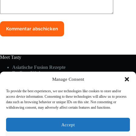
Kommentar abschicken
Meet Tasty
Asiatische Fusion Rezepte
Berliner Küche
Food Guides
Manage Consent
Glutenfrei & Vegan
Küchen-Hacks & Tipps
To provide the best experiences, we use technologies like cookies to store and/or
Rezepte A-Z
access device information. Consenting to these technologies will allow us to process
Schnelle Küche
data such as browsing behavior or unique IDs on this site. Not consenting or
withdrawing consent, may adversely affect certain features and functions.
Useful Links
Accept
About Us