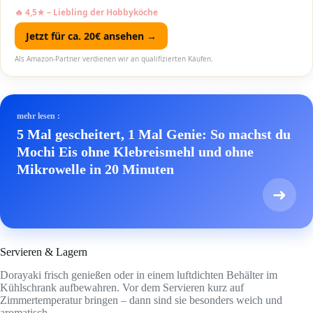
🔥 4,5★ – Liebling der Hobbyköche
Jetzt für ca. 20€ ansehen →
Als Amazon-Partner verdienen wir an qualifizierten Käufen.
mehr lesen :
5 Mal gescheitert, 1 Mal Genie: So machst du
Mochi Eis ohne Klebreismehl und ohne
Mikrowelle in 20 Minuten
➜
Servieren & Lagern
Dorayaki frisch genießen oder in einem luftdichten Behälter im
Kühlschrank aufbewahren. Vor dem Servieren kurz auf
Zimmertemperatur bringen – dann sind sie besonders weich und
aromatisch.