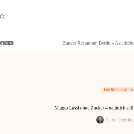
Zum
Inhalt
springen
Zander Restaurant Berlin – Asiatisch
Berliner Küche
Mango Lassi ohne Zucker – natürlich süß
Carter Sterling