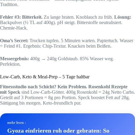
Tradition.
Fehler #3: Bitterkeit.
Zu lange braten. Knoblauch zu früh.
Lösung:
Backpulver (½ TL auf 400g). pH steigt. Bitterstoffe neutralisiert.
Chemie-Hack.
Oma’s Secret:
Trocken tupfen. 5 Minuten warten. Papiertuch. Wasser
= Feind #1. Ergebnis: Chip-Textur. Knacken beim Beißen.
Messergebnis:
400g → 240g Goldstaub. 85% Wasser weg.
Perfektion.
Low-Carb, Keto & Meal-Prep – 5 Tage haltbar
Fitnessstudio nach Schicht? Kein Problem.
Rosenkohl Rezepte
mit Speck
sind Low-Carb-Götter. 400g Rosenkohl = 24g Netto Carbs.
Geteilt auf 3 Portionen = 8g pro Portion. Speck boostet Fett auf 28g.
Sättigung bis morgen. Keto-freundlich pur.
mehr lesen :
Gyoza einfrieren roh oder gebraten: So