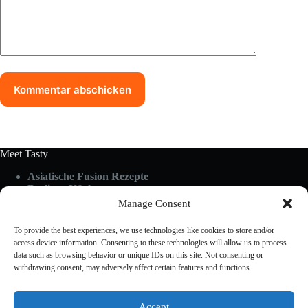
Kommentar abschicken
Meet Tasty
Asiatische Fusion Rezepte
Berliner Küche
Food Guides
Manage Consent
Glutenfrei & Vegan
Küchen-Hacks & Tipps
To provide the best experiences, we use technologies like cookies to store and/or
Rezepte A-Z
access device information. Consenting to these technologies will allow us to process
Schnelle Küche
data such as browsing behavior or unique IDs on this site. Not consenting or
withdrawing consent, may adversely affect certain features and functions.
Useful Links
Accept