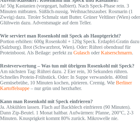
Advent-Klassiker: Rosenkohl mit Speck und Kastanien?
Ja! 50g Kastanien (vorgegart, halbiert). Nach Speck-Phase rein. 3
Minuten mitbraten. Süßlich-nussig. Weihnachtszauber. Rosmarin (1
Zweig) dazu. Tiroler Schmalz statt Butter. Grüner Veltliner (Wien) oder
Glühwein dazu. Adventsmagie auf dem Teller.
Wie serviert man Rosenkohl mit Speck als Hauptgericht?
Portion erhöhen: 600g Rosenkohl + 120g Speck. Erdapfel-Gratin dazu
(Salzburg). Brot (Schwarzbrot, Wien). Oder: Rührei obendrauf für
Proteinboost. Als Beilage: perfekt zu
Gulasch
oder
Kaiserschmarrn
.
Resteverwertung – Was tun mit übrigem Rosenkohl mit Speck?
Am nächsten Tag: Rührei dazu. 2 Eier rein, 30 Sekunden rühren.
Schnelles Protein-Frühstück. Oder: In Suppe verwandeln. 400ml
Gemüsebrühe, 10 Minuten kochen, pürieren. Cremig. Wie
Berliner
Kartoffelsuppe
– nur grün und herzhafter.
Kann man Rosenkohl mit Speck einfrieren?
Ja. Abkühlen lassen. Flach auf Backblech einfrieren (90 Minuten).
Dann Zip-Beutel. 1 Monat haltbar. Aufwärmen: Pfanne, 200°C, 2-3
Minuten. Knusprigkeit kommt 80% zurück. Mikrowelle nie.