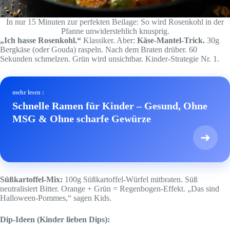
In nur 15 Minuten zur perfekten Beilage: So wird Rosenkohl in der
Pfanne unwiderstehlich knusprig.
„Ich hasse Rosenkohl.“
Klassiker. Aber:
Käse-Mantel-Trick.
30g
Bergkäse (oder Gouda) raspeln. Nach dem Braten drüber. 60
Sekunden schmelzen. Grün wird unsichtbar. Kinder-Strategie Nr. 1.
mehr lesen :
Schnelle Ramen für Kinder – Gesund, Ohne
MSG & Ohne scharfe Gewürze
➜
Süßkartoffel-Mix:
100g Süßkartoffel-Würfel mitbraten. Süß
neutralisiert Bitter. Orange + Grün = Regenbogen-Effekt. „Das sind
Halloween-Pommes,“ sagen Kids.
Dip-Ideen (Kinder lieben Dips):