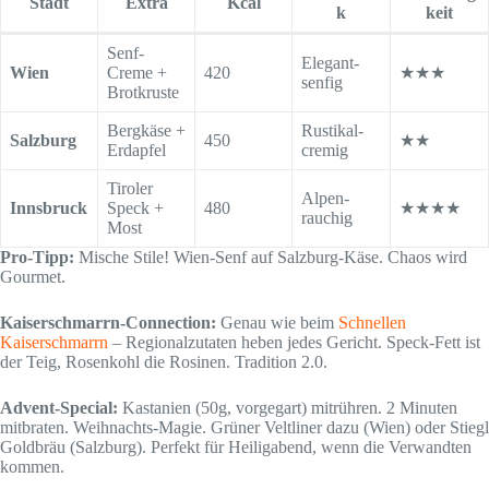
Stadt
Extra
Kcal
k
keit
Senf-
Elegant-
Wien
Creme +
420
★★★
senfig
Brotkruste
Bergkäse +
Rustikal-
Salzburg
450
★★
Erdapfel
cremig
Tiroler
Alpen-
Innsbruck
Speck +
480
★★★★
rauchig
Most
Pro-Tipp:
Mische Stile! Wien-Senf auf Salzburg-Käse. Chaos wird
Gourmet.
Kaiserschmarrn-Connection:
Genau wie beim
Schnellen
Kaiserschmarrn
– Regionalzutaten heben jedes Gericht. Speck-Fett ist
der Teig, Rosenkohl die Rosinen. Tradition 2.0.
Advent-Special:
Kastanien (50g, vorgegart) mitrühren. 2 Minuten
mitbraten. Weihnachts-Magie. Grüner Veltliner dazu (Wien) oder Stiegl
Goldbräu (Salzburg). Perfekt für Heiligabend, wenn die Verwandten
kommen.