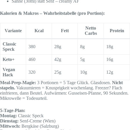
Sahne (30ml) statt Senf – creamy AF
Kalorien & Makros – Wahrheitstabelle (pro Portion):
Netto
Variante
Kcal
Fett
Protein
Carbs
Classic
380
28g
8g
18g
Speck
Keto+
460
42g
5g
16g
Vegan
320
25g
10g
12g
Hack
Meal-Prep-Magie:
3 Portionen = 5 Tage Glück. Glasdosen.
Nicht
stapeln.
Vakuumieren = Knusprigkeit wochenlang. Freezer? Flach
einfrieren, dann Beutel. Aufwärmen: Gusseisen-Pfanne, 90 Sekunden.
Mikrowelle = Todesurteil.
5-Tage-Plan:
Montag:
Classic Speck
Dienstag:
Senf-Creme (Wien)
Mittwoch:
Bergkäse (Salzburg)