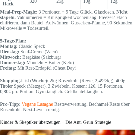
320
25g
10g
12g
Hack
Meal-Prep-Magie:
3 Portionen = 5 Tage Glück. Glasdosen.
Nicht
stapeln.
Vakuumieren = Knusprigkeit wochenlang. Freezer? Flach
einfrieren, dann Beutel. Aufwärmen: Gusseisen-Pfanne, 90 Sekunden.
Mikrowelle = Todesurteil.
5-Tage-Plan:
Montag:
Classic Speck
Dienstag:
Senf-Creme (Wien)
Mittwoch:
Bergkäse (Salzburg)
Donnerstag:
Mandeln + Butter (Keto)
Freitag:
Mit Rest-Erdapfel (Cheat Day)
Shopping-List (Woche):
2kg Rosenkohl (Rewe, 2,49€/kg), 400g
Tiroler Speck (Metzger), 3 Zwiebeln. Kosten: 12€. 15 Portionen.
0,80€ pro Portion. Gym-tauglich. Geldbeutel-tauglich.
Pro-Tipp:
Vegane Lasagne
Resteverwertung. Bechamel-Reste über
Rosenkohl. Next-Level cremig.
Kinder & Skeptiker überzeugen – Die Anti-Grün-Strategie