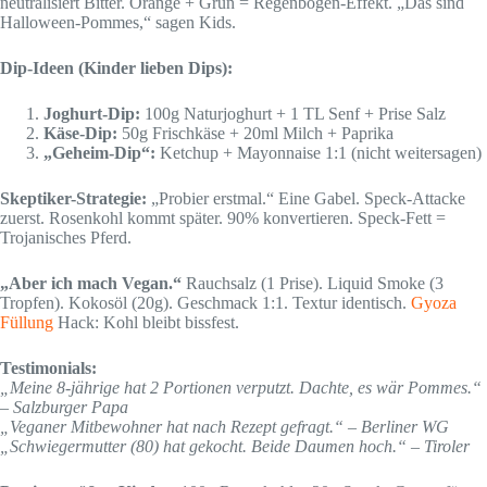
neutralisiert Bitter. Orange + Grün = Regenbogen-Effekt. „Das sind
Halloween-Pommes,“ sagen Kids.
Dip-Ideen (Kinder lieben Dips):
Joghurt-Dip:
100g Naturjoghurt + 1 TL Senf + Prise Salz
Käse-Dip:
50g Frischkäse + 20ml Milch + Paprika
„Geheim-Dip“:
Ketchup + Mayonnaise 1:1 (nicht weitersagen)
Skeptiker-Strategie:
„Probier erstmal.“ Eine Gabel. Speck-Attacke
zuerst. Rosenkohl kommt später. 90% konvertieren. Speck-Fett =
Trojanisches Pferd.
„Aber ich mach Vegan.“
Rauchsalz (1 Prise). Liquid Smoke (3
Tropfen). Kokosöl (20g). Geschmack 1:1. Textur identisch.
Gyoza
Füllung
Hack: Kohl bleibt bissfest.
Testimonials:
„Meine 8-jährige hat 2 Portionen verputzt. Dachte, es wär Pommes.“
– Salzburger Papa
„Veganer Mitbewohner hat nach Rezept gefragt.“ – Berliner WG
„Schwiegermutter (80) hat gekocht. Beide Daumen hoch.“ – Tiroler