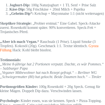
Joghurt-Dip:
100g Naturjoghurt + 1 TL Senf + Prise Salz
Käse-Dip:
50g Frischkäse + 20ml Milch + Paprika
„Geheim-Dip“:
Ketchup + Mayonnaise 1:1 (nicht weitersagen)
Skeptiker-Strategie:
„Probier erstmal.“ Eine Gabel. Speck-Attacke
zuerst. Rosenkohl kommt später. 90% konvertieren. Speck-Fett =
Trojanisches Pferd.
„Aber ich mach Vegan.“
Rauchsalz (1 Prise). Liquid Smoke (3
Tropfen). Kokosöl (20g). Geschmack 1:1. Textur identisch.
Gyoza
Füllung
Hack: Kohl bleibt bissfest.
Testimonials:
„Meine 8-jährige hat 2 Portionen verputzt. Dachte, es wär Pommes.“
– Salzburger Papa
„Veganer Mitbewohner hat nach Rezept gefragt.“ – Berliner WG
„Schwiegermutter (80) hat gekocht. Beide Daumen hoch.“ – Tiroler
Portionsgrößen Kinder:
100g Rosenkohl + 20g Speck. Genug für
kleine Mägen. Doppelt Dip dazu. Verschwinden lassen.
Psychologie:
Kinder essen, was sie kennen. Speck = Pizza-Topping.
Käse = „normal“. Grün wird unsichtbar. Mission erfüllt.