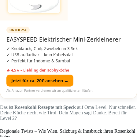
UNTER 25€
EASYSPEED Elektrischer Mini-Zerkleinerer
✓ Knoblauch, Chili, Zwiebeln in 3 Sek
✓ USB-aufladbar – kein Kabelsalat
✓ Perfekt für Indomie & Sambal
🔥 4,5★ – Liebling der Hobbyköche
Jetzt für ca. 20€ ansehen →
Als Amazon-Partner verdienen wir an qualifizierten Käufen.
Das ist
Rosenkohl Rezepte mit Speck
auf Oma-Level. Nur schneller.
Deine Küche riecht wie Tirol. Dein Magen sagt Danke. Bereit für
Level 2?
Regionale Twists – Wie Wien, Salzburg & Innsbruck ihren Rosenkohl
lieben