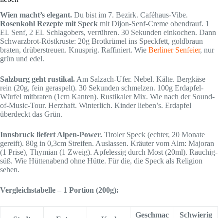
Wien macht’s elegant.
Du bist im 7. Bezirk. Caféhaus-Vibe.
Rosenkohl Rezepte mit Speck
mit Dijon-Senf-Creme obendrauf. 1
EL Senf, 2 EL Schlagobers, verrühren. 30 Sekunden einkochen. Dann
Schwarzbrot-Röstkruste: 20g Brotkrümel ins Speckfett, goldbraun
braten, drüberstreuen. Knusprig. Raffiniert. Wie
Berliner Senfeier
, nur
grün und edel.
Salzburg geht rustikal.
Am Salzach-Ufer. Nebel. Kälte. Bergkäse
rein (20g, fein geraspelt). 30 Sekunden schmelzen. 100g Erdapfel-
Würfel mitbraten (1cm Kanten). Rustikaler Mix. Wie nach der Sound-
of-Music-Tour. Herzhaft. Winterlich. Kinder lieben’s. Erdapfel
überdeckt das Grün.
Innsbruck liefert Alpen-Power.
Tiroler Speck (echter, 20 Monate
gereift). 80g in 0,3cm Streifen. Auslassen. Kräuter vom Alm: Majoran
(1 Prise), Thymian (1 Zweig). Apfelessig durch Most (20ml). Rauchig-
süß. Wie Hüttenabend ohne Hütte. Für die, die Speck als Religion
sehen.
Vergleichstabelle – 1 Portion (200g):
Geschmac
Schwierig