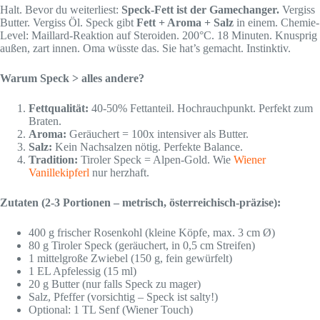
Halt. Bevor du weiterliest:
Speck-Fett ist der Gamechanger.
Vergiss
Butter. Vergiss Öl. Speck gibt
Fett + Aroma + Salz
in einem. Chemie-
Level: Maillard-Reaktion auf Steroiden. 200°C. 18 Minuten. Knusprig
außen, zart innen. Oma wüsste das. Sie hat’s gemacht. Instinktiv.
Warum Speck > alles andere?
Fettqualität:
40-50% Fettanteil. Hochrauchpunkt. Perfekt zum
Braten.
Aroma:
Geräuchert = 100x intensiver als Butter.
Salz:
Kein Nachsalzen nötig. Perfekte Balance.
Tradition:
Tiroler Speck = Alpen-Gold. Wie
Wiener
Vanillekipferl
nur herzhaft.
Zutaten (2-3 Portionen – metrisch, österreichisch-präzise):
400 g frischer Rosenkohl (kleine Köpfe, max. 3 cm Ø)
80 g Tiroler Speck (geräuchert, in 0,5 cm Streifen)
1 mittelgroße Zwiebel (150 g, fein gewürfelt)
1 EL Apfelessig (15 ml)
20 g Butter (nur falls Speck zu mager)
Salz, Pfeffer (vorsichtig – Speck ist salty!)
Optional: 1 TL Senf (Wiener Touch)