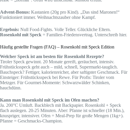
Advent-Bonus:
Kastanien (20g pro Kind). „Das sind Maronen!“
Funktioniert immer. Weihnachtszauber ohne Kampf.
Ergebnis:
Null Food-Fights. Volle Teller. Glückliche Eltern.
Rosenkohl mit Speck
= Familien-Friedensvertrag. Unterschreib hier.
Häufig gestellte Fragen (FAQ) – Rosenkohl mit Speck Edition
Welcher Speck ist am besten für Rosenkohl Rezepte?
Tiroler Speck gewinnt. 20 Monate gereift, geräuchert, intensiv.
Frühstücksspeck geht auch – mild, schnell, Supermarkt-tauglich.
Bauchspeck? Fettiger, kalorienreicher, aber saftigster Geschmack. Für
Einsteiger: Frühstücksspeck bei Rewe. Für Profis: Tiroler vom
Metzger. Für Gourmet-Momente: Schwarzwälder Schinken,
hauchdünn.
Kann man Rosenkohl mit Speck im Ofen machen?
Ja. 200°C Umluft. Backblech mit Backpapier. Rosenkohl + Speck
flach auslegen. 20-25 Minuten. Aber: Pfanne ist schneller (18 Min.),
knuspriger, intensiver. Ofen = Meal-Prep für große Mengen (1kg+).
Pfanne = Geschmacks-Champion.