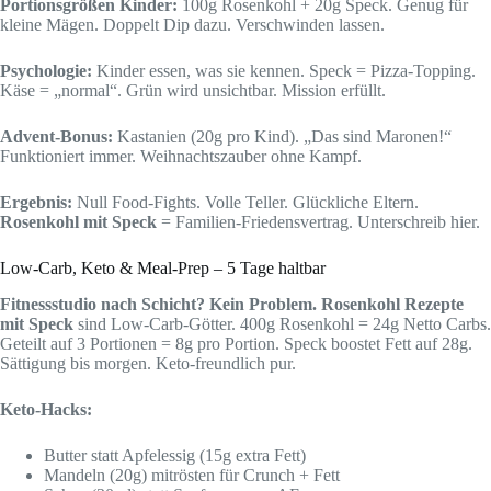
Portionsgrößen Kinder:
100g Rosenkohl + 20g Speck. Genug für
kleine Mägen. Doppelt Dip dazu. Verschwinden lassen.
Psychologie:
Kinder essen, was sie kennen. Speck = Pizza-Topping.
Käse = „normal“. Grün wird unsichtbar. Mission erfüllt.
Advent-Bonus:
Kastanien (20g pro Kind). „Das sind Maronen!“
Funktioniert immer. Weihnachtszauber ohne Kampf.
Ergebnis:
Null Food-Fights. Volle Teller. Glückliche Eltern.
Rosenkohl mit Speck
= Familien-Friedensvertrag. Unterschreib hier.
Low-Carb, Keto & Meal-Prep – 5 Tage haltbar
Fitnessstudio nach Schicht? Kein Problem.
Rosenkohl Rezepte
mit Speck
sind Low-Carb-Götter. 400g Rosenkohl = 24g Netto Carbs.
Geteilt auf 3 Portionen = 8g pro Portion. Speck boostet Fett auf 28g.
Sättigung bis morgen. Keto-freundlich pur.
Keto-Hacks:
Butter statt Apfelessig (15g extra Fett)
Mandeln (20g) mitrösten für Crunch + Fett