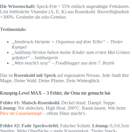
Die Wissenschaft:
Speck-Fett = 55% einfach ungesättigte Fettsäuren.
Löst fettlösliche Vitamine (A, E, K) aus Rosenkohl. Bioverfügbarkeit
+300%. Gesünder als solo-Gemüse.
Testimonials:
„Innsbruck-Variante = Orgasmus auf dem Teller“ – Tiroler
Kumpel
„Salzburg-Version haben meine Kinder zum ersten Mal Grünes
gefuttert“ – Salzburgerin
„Wien macht’s sexy“ – Foodblogger aus dem 7. Bezirk
Das ist
Rosenkohl mit Speck
auf regionalem Niveau. Jede Stadt ihre
Magie. Deine Wahl. Deine Pfanne. Dein Winterglück.
Knusprig-Level MAX – 3 Fehler, die Oma nie gemacht hat
Fehler #1: Matsch-Rosenkohl.
Deckel drauf. Dampf. Suppe.
Lösung:
Nie abdecken. High Heat. 200°C. Raum lassen. Wie beim
Plov im Gusseisentopf
– offene Hitze macht’s.
Fehler #2: Fade Speckwürfel.
Falscher Schnitt.
Lösung:
0,3-0,5cm
Streifen. Mehr Oberfläche = mehr Knusprigkeit. Tiroler Speck-