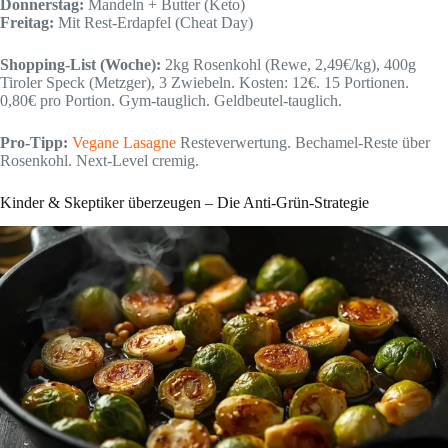
Donnerstag:
Mandeln + Butter (Keto)
Freitag:
Mit Rest-Erdapfel (Cheat Day)
Shopping-List (Woche):
2kg Rosenkohl (Rewe, 2,49€/kg), 400g
Tiroler Speck (Metzger), 3 Zwiebeln. Kosten: 12€. 15 Portionen.
0,80€ pro Portion. Gym-tauglich. Geldbeutel-tauglich.
Pro-Tipp:
Vegane Lasagne
Resteverwertung. Bechamel-Reste über
Rosenkohl. Next-Level cremig.
Kinder & Skeptiker überzeugen – Die Anti-Grün-Strategie