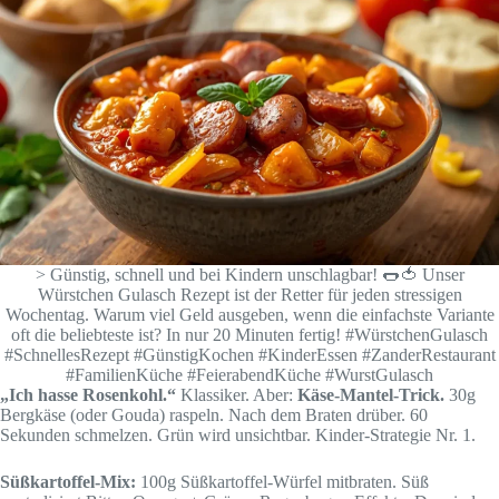
> Günstig, schnell und bei Kindern unschlagbar! 🌭🍅 Unser
Würstchen Gulasch Rezept ist der Retter für jeden stressigen
Wochentag. Warum viel Geld ausgeben, wenn die einfachste Variante
oft die beliebteste ist? In nur 20 Minuten fertig! #WürstchenGulasch
#SchnellesRezept #GünstigKochen #KinderEssen #ZanderRestaurant
#FamilienKüche #FeierabendKüche #WurstGulasch
„Ich hasse Rosenkohl.“
Klassiker. Aber:
Käse-Mantel-Trick.
30g
Bergkäse (oder Gouda) raspeln. Nach dem Braten drüber. 60
Sekunden schmelzen. Grün wird unsichtbar. Kinder-Strategie Nr. 1.
Süßkartoffel-Mix:
100g Süßkartoffel-Würfel mitbraten. Süß