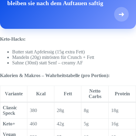
bleiben sie nach dem Auftauen saftig
➜
Keto-Hacks:
Butter statt Apfelessig (15g extra Fett)
Mandeln (20g) mitrösten für Crunch + Fett
Sahne (30ml) statt Senf – creamy AF
Kalorien & Makros – Wahrheitstabelle (pro Portion):
Netto
Variante
Kcal
Fett
Protein
Carbs
Classic
380
28g
8g
18g
Speck
Keto+
460
42g
5g
16g
Vegan