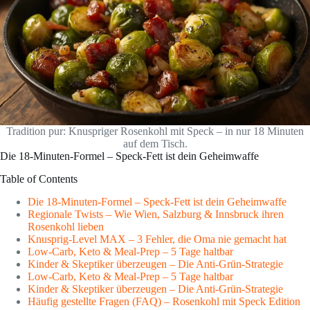
Tradition pur: Knuspriger Rosenkohl mit Speck – in nur 18 Minuten
auf dem Tisch.
Die 18-Minuten-Formel – Speck-Fett ist dein Geheimwaffe
Table of Contents
Die 18-Minuten-Formel – Speck-Fett ist dein Geheimwaffe
Regionale Twists – Wie Wien, Salzburg & Innsbruck ihren
Rosenkohl lieben
Knusprig-Level MAX – 3 Fehler, die Oma nie gemacht hat
Low-Carb, Keto & Meal-Prep – 5 Tage haltbar
Kinder & Skeptiker überzeugen – Die Anti-Grün-Strategie
Low-Carb, Keto & Meal-Prep – 5 Tage haltbar
Kinder & Skeptiker überzeugen – Die Anti-Grün-Strategie
Häufig gestellte Fragen (FAQ) – Rosenkohl mit Speck Edition