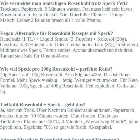
Wie vermeidet man matschigen Rosenkohl trotz Speck-Fett?
Trocknen. Papiertuch. 5 Minuten warten. Fett muss heiß sein bevor
Rosenkohl rein. Kein Deckel. Nie. Überfüllte Pfanne = Dampf =
Matsch. Lieber 2 Runden braten als 1 volle Pfanne.
Vegan-Alternative für Rosenkohl Rezepte mit Speck?
Rauchsalz (1 TL) + Liquid Smoke (3 Tropfen) + Kokosöl (20g).
Geschmack 85% identisch. Oder: Geräucherter Tofu (80g, in Streifen).
Mitbraten wie Speck. Textur anders, Aroma überraschend nah dran.
Tamari statt Salz für Umami-Boost.
Wie viel Speck pro 100g Rosenkohl – perfekte Ratio?
20g Speck auf 100g Rosenkohl. Also 80g auf 400g. Das ist Oma’s
Formel. Mehr Speck = salzig + fettig. Weniger = zu trocken. Für Keto-
Variante: 100g Speck auf 400g Rosenkohl. Fett explodiert, Carbs auf
5g.
Tiefkühl-Rosenkohl + Speck – geht das?
Ja, aber mit Trick. Über Nacht im Kühlschrank auftauen. Papiertuch
trocken tupfen. 10 Minuten warten. Dann braten. Direkt aus
Tiefkühler? Pfanne auf 200°C, 3 Minuten „Wasser-weg-Runde“, dann
Speck rein. Ergebnis: 70% so gut wie frisch. Akzeptabel.