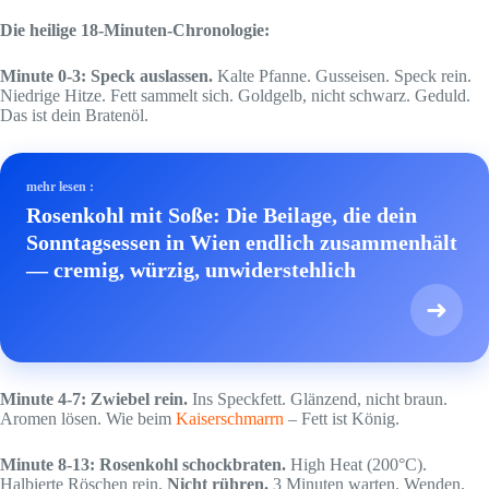
Die heilige 18-Minuten-Chronologie:
Minute 0-3: Speck auslassen.
Kalte Pfanne. Gusseisen. Speck rein.
Niedrige Hitze. Fett sammelt sich. Goldgelb, nicht schwarz. Geduld.
Das ist dein Bratenöl.
mehr lesen :
Rosenkohl mit Soße: Die Beilage, die dein
Sonntagsessen in Wien endlich zusammenhält
— cremig, würzig, unwiderstehlich
➜
Minute 4-7: Zwiebel rein.
Ins Speckfett. Glänzend, nicht braun.
Aromen lösen. Wie beim
Kaiserschmarrn
– Fett ist König.
Minute 8-13: Rosenkohl schockbraten.
High Heat (200°C).
Halbierte Röschen rein.
Nicht rühren.
3 Minuten warten. Wenden.