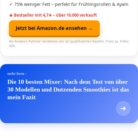
✓ 75% weniger Fett – perfekt für Frühlingsrollen & Ayam
🔥 Bestseller mit 4,7★ – über 10.000 verkauft
Jetzt bei Amazon.de ansehen →
Als Amazon-Partner verdienen wir an qualifizierten Käufen. Preis ca. 4 Mio
IDR.
mehr lesen :
Die 10 besten Mixer: Nach dem Test von über
30 Modellen und Dutzenden Smoothies ist das
mein Fazit
➜