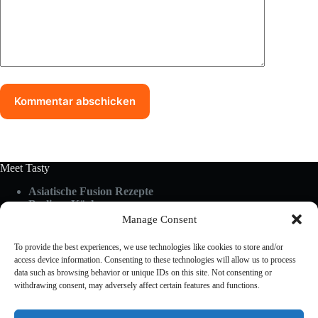
Kommentar abschicken
Meet Tasty
Asiatische Fusion Rezepte
Berliner Küche
Food Guides
Manage Consent
Glutenfrei & Vegan
Küchen-Hacks & Tipps
To provide the best experiences, we use technologies like cookies to store and/or
Rezepte A-Z
access device information. Consenting to these technologies will allow us to process
Schnelle Küche
data such as browsing behavior or unique IDs on this site. Not consenting or
withdrawing consent, may adversely affect certain features and functions.
Useful Links