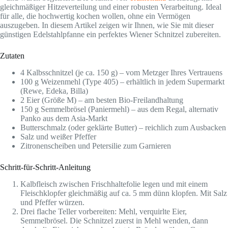
gleichmäßiger Hitzeverteilung und einer robusten Verarbeitung. Ideal
für alle, die hochwertig kochen wollen, ohne ein Vermögen
auszugeben. In diesem Artikel zeigen wir Ihnen, wie Sie mit dieser
günstigen Edelstahlpfanne ein perfektes Wiener Schnitzel zubereiten.
Zutaten
4 Kalbsschnitzel (je ca. 150 g) – vom Metzger Ihres Vertrauens
100 g Weizenmehl (Type 405) – erhältlich in jedem Supermarkt
(Rewe, Edeka, Billa)
2 Eier (Größe M) – am besten Bio-Freilandhaltung
150 g Semmelbrösel (Paniermehl) – aus dem Regal, alternativ
Panko aus dem Asia-Markt
Butterschmalz (oder geklärte Butter) – reichlich zum Ausbacken
Salz und weißer Pfeffer
Zitronenscheiben und Petersilie zum Garnieren
Schritt-für-Schritt-Anleitung
Kalbfleisch zwischen Frischhaltefolie legen und mit einem
Fleischklopfer gleichmäßig auf ca. 5 mm dünn klopfen. Mit Salz
und Pfeffer würzen.
Drei flache Teller vorbereiten: Mehl, verquirlte Eier,
Semmelbrösel. Die Schnitzel zuerst in Mehl wenden, dann