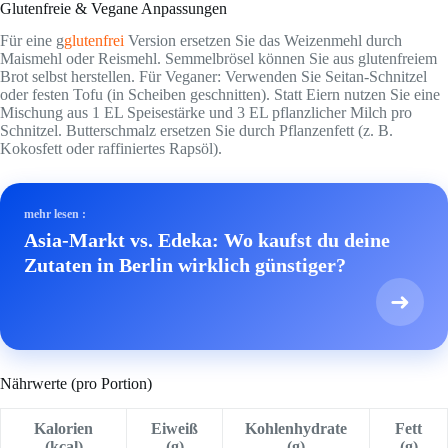
Glutenfreie & Vegane Anpassungen
Für eine g
glutenfrei
Version ersetzen Sie das Weizenmehl durch
Maismehl oder Reismehl. Semmelbrösel können Sie aus glutenfreiem
Brot selbst herstellen. Für Veganer: Verwenden Sie Seitan-Schnitzel
oder festen Tofu (in Scheiben geschnitten). Statt Eiern nutzen Sie eine
Mischung aus 1 EL Speisestärke und 3 EL pflanzlicher Milch pro
Schnitzel. Butterschmalz ersetzen Sie durch Pflanzenfett (z. B.
Kokosfett oder raffiniertes Rapsöl).
mehr lesen :
Asia-Markt vs. Edeka: Wo kaufst du deine
Zutaten in Berlin wirklich günstiger?
➜
Nährwerte (pro Portion)
Kalorien
Eiweiß
Kohlenhydrate
Fett
(kcal)
(g)
(g)
(g)