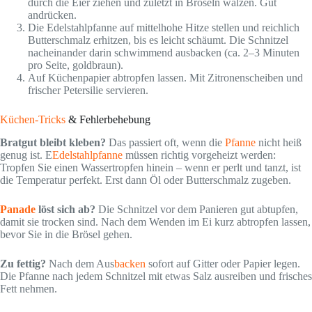
durch die Eier ziehen und zuletzt in Bröseln wälzen. Gut
andrücken.
Die Edelstahlpfanne auf mittelhohe Hitze stellen und reichlich
Butterschmalz erhitzen, bis es leicht schäumt. Die Schnitzel
nacheinander darin schwimmend ausbacken (ca. 2–3 Minuten
pro Seite, goldbraun).
Auf Küchenpapier abtropfen lassen. Mit Zitronenscheiben und
frischer Petersilie servieren.
Küchen-Tricks
& Fehlerbehebung
Bratgut bleibt kleben?
Das passiert oft, wenn die
Pfanne
nicht heiß
genug ist. E
Edelstahlpfanne
müssen richtig vorgeheizt werden:
Tropfen Sie einen Wassertropfen hinein – wenn er perlt und tanzt, ist
die Temperatur perfekt. Erst dann Öl oder Butterschmalz zugeben.
Panade
löst sich ab?
Die Schnitzel vor dem Panieren gut abtupfen,
damit sie trocken sind. Nach dem Wenden im Ei kurz abtropfen lassen,
bevor Sie in die Brösel gehen.
Zu fettig?
Nach dem Aus
backen
sofort auf Gitter oder Papier legen.
Die Pfanne nach jedem Schnitzel mit etwas Salz ausreiben und frisches
Fett nehmen.