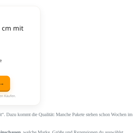
 cm mit
e
 →
ten Käufen.
eit“. Dazu kommt die Qualität: Manche Pakete stehen schon Wochen im
hinschauen
, welche Marke, Größe und Rezensionen du auswählst.