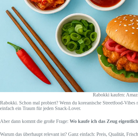
Rabokki kaufen: Amazo
Rabokki. Schon mal probiert? Wenn du koreanische Streetfood-Vibes n
einfach ein Traum für jeden Snack-Lover.
Aber dann kommt die große Frage:
Wo kaufe ich das Zeug eigentlic
Warum das überhaupt relevant ist? Ganz einfach: Preis, Qualität, Fri