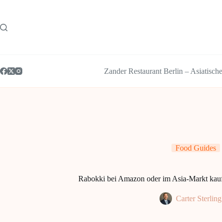
Zum
Inhalt
springen
Zander Restaurant Berlin – Asiatisch
Food Guides
Rabokki bei Amazon oder im Asia‑Markt kauf
Carter Sterling