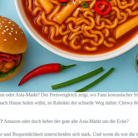
n oder Asia-Markt? Der Preisvergleich zeigt, wo Fans koreanischer St
ach Hause holen willst, ist Rabokki der schnelle Weg dahin: Chewy R
h?
Amazon oder doch lieber der gute alte Asia-Markt um die Ecke?
sche und Bequemlichkeit unterscheiden sich stark. Und wenn du wie die