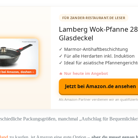
FÜR ZANDER-RESTAURANT.DE LESER
Lamberg Wok-Pfanne 28
Glasdeckel
✓ Marmor-Antihaftbeschichtung
✓ Für alle Herdarten inkl. Induktion
✓ Ideal für asiatische Pfannengericht
🔥 Nur heute im Angebot
Jetzt bei Amazon.de ansehen
Als Amazon-Partner verdienen wir an qualifizier
nterschiedliche Packungsgrößen, manchmal „Aufschlag für Bequemlichk
land
zu kaufen, ist Amazon eine gute Option –
aber du musst genau 