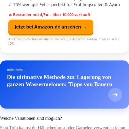
✓ 75% weniger Fett – perfekt für Frühlingsrollen & Ayam
🔥 Bestseller mit 4,7★ – über 10.000 verkauft
Jetzt bei Amazon.de ansehen →
Als Amazon-Partner verdienen wir an qualifizierten Käufen. Preis ca. 4 Mio
IDR.
mehr lesen :
Die ultimative Methode zur Lagerung von
ganzen Wassermelonen: Tipps von Bauern
➜
Welche Variationen sind möglich?
Statt Tofu kannst du Hähnchenbrust oder Garnelen verwenden (dann