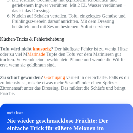
geriebenem Ingwer verrühren. Mit 2 EL Wasser verdünnen –
das ist das Dressing.
Nudeln auf Schalen verteilen. Tofu, eingelegtes Gemüse und
Frühlingszwiebeln darauf anrichten. Mit dem Dressing
beträufeln und mit Sesam bestreuen. Sofort servieren.
Küchen-Tricks & Fehlerbehebung
Tofu wird nicht
knusprig
?
Der häufigste Fehler ist zu wenig Hitze
oder zu viel M
Marinade
Tupfe den Tofu vor dem Marinieren gut
trocken. Verwende eine beschichtete Pfanne und wende die Würfel
erst, wenn sie goldbraun sind.
Zu scharf geworden?
Gochujang
variiert in der Schärfe. Falls es dir
zu intensiv ist, mische etwas mehr Sesamöl oder einen Spritzer
Zitronensaft unter das Dressing. Das mildert die Schärfe und bringt
Frische.
mehr lesen :
Nie wieder geschmacklose Früchte: Der
einfache Trick für süßere Melonen im