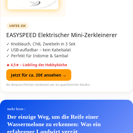
UNTER 25€
EASYSPEED Elektrischer Mini-Zerkleinerer
✓ Knoblauch, Chili, Zwiebeln in 3 Sek
✓ USB-aufladbar – kein Kabelsalat
✓ Perfekt für Indomie & Sambal
🔥 4,5★ – Liebling der Hobbyköche
Jetzt für ca. 20€ ansehen →
Als Amazon-Partner verdienen wir an qualifizierten Käufen.
mehr lesen :
Der einzige Weg, um die Reife einer
Wassermelone zu erkennen: Was ein
erfahrener Landwirt verrät