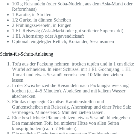
100 g Reisnudeln (oder Soba-Nudeln, aus dem Asia-Markt oder
Reformhaus)
1 Karotte, in Streifen
1/2 Gurke, in dünnen Scheiben
2 Frühlingszwiebeln, in Ringen
1 EL Reisessig (Asia-Markt oder gut sortierter Supermarkt)
1 EL Ahornsirup oder Agavendicksaft
Optional: eingelegter Rettich, Koriander, Sesamsamen
Schritt-für-Schritt-Anleitung
Tofu aus der Packung nehmen, trocken tupfen und in 1 cm dicke
Würfel schneiden. In einer Schüssel mit 1 EL Gochujang, 1 EL
Tamari und etwas Sesamöl vermischen. 10 Minuten ziehen
lassen.
In der Zwischenzeit die Reisnudeln nach Packungsanweisung
kochen (ca. 4–5 Minuten). Abgießen und mit kaltem Wasser
abschrecken.
Für das eingelegte Gemüse: Karottenstreifen und
Gurkenscheiben mit Reisessig, Ahornsirup und einer Prise Salz
vermengen. Mindestens 5 Minuten ziehen lassen.
Eine beschichtete Pfanne erhitzen, etwas Sesamöl hineingeben.
Den marinierten Tofu bei mittlerer Hitze von allen Seiten
knusprig braten (ca. 5–7 Minuten).
Die restliche Gochujang mit gepresstem Knoblauch und