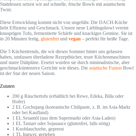
Stattdessen setzen wir auf schnelle, frische Bowls mit asiatischem
Twist.
Diese Entwicklung kommt nicht von ungefähr. Die DACH-Küche
liebt Effizienz und Geschmack. Unsere neue Lieblingsbowl vereint
knusprigen Tofu, fermentierte Schärfe und knackiges Gemüse. Sie ist
in 20 Minuten fertig,
glutenfrei
und
vegan
– perfekt für heiße Tage.
Die 5 Küchentrends, die wir diesen Sommer hinter uns gelassen
haben, umfassen überladene Rezeptbücher, teure Küchenmaschinen
und starre Diätpläne. Ersetzt wurden sie durch minimalistische, aber
geschmacksintensive Gerichte wie dieses. Die
asiatische Fusion
Bowl
ist der Star der neuen Saison.
Zutaten
200 g Räuchertofu (erhältlich bei Rewe, Edeka, Billa oder
Hofer)
2 EL Gochujang (koreanische Chilipaste, z. B. im Asia-Markt
oder bei Kaufland)
1 EL Sesamöl (aus dem Supermarkt oder Asia-Laden)
1 EL Tamari oder Sojasauce (glutenfrei, falls nötig)
1 Knoblauchzehe, gepresst
1 TL Ingwer, gerieben