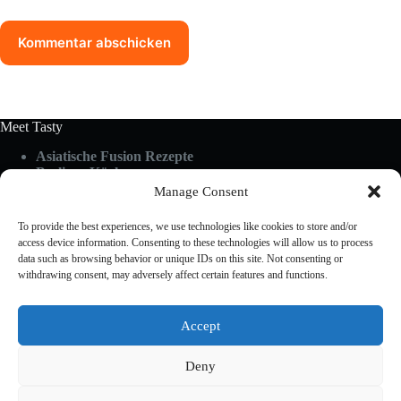
Kommentar abschicken
Meet Tasty
Asiatische Fusion Rezepte
Berliner Küche
Food Guides
Manage Consent
Glutenfrei & Vegan
Küchen-Hacks & Tipps
To provide the best experiences, we use technologies like cookies to store and/or
Rezepte A-Z
access device information. Consenting to these technologies will allow us to process
Schnelle Küche
data such as browsing behavior or unique IDs on this site. Not consenting or
withdrawing consent, may adversely affect certain features and functions.
Useful Links
Accept
About Us
Cookies Policy
Deny
Privacy Policy
Terms & Conditions