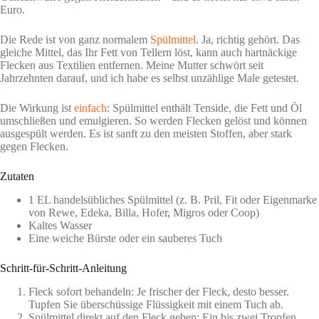
Euro.
Die Rede ist von ganz normalem
Spülmittel
. Ja, richtig gehört. Das
gleiche Mittel, das Ihr Fett von Tellern löst, kann auch hartnäckige
Flecken aus Textilien entfernen. Meine Mutter schwört seit
Jahrzehnten darauf, und ich habe es selbst unzählige Male getestet.
Die Wirkung ist
einfach
: Spülmittel enthält Tenside, die Fett und Öl
umschließen und emulgieren. So werden Flecken gelöst und können
ausgespült werden. Es ist sanft zu den meisten Stoffen, aber stark
gegen Flecken.
Zutaten
1 EL handelsübliches Spülmittel (z. B. Pril, Fit oder Eigenmarke
von Rewe, Edeka, Billa, Hofer, Migros oder Coop)
Kaltes Wasser
Eine weiche Bürste oder ein sauberes Tuch
Schritt-für-Schritt-Anleitung
Fleck sofort behandeln: Je frischer der Fleck, desto besser.
Tupfen Sie überschüssige Flüssigkeit mit einem Tuch ab.
Spülmittel direkt auf den Fleck geben: Ein bis zwei Tropfen