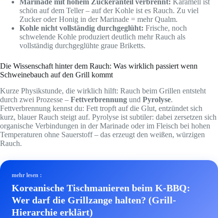
Marinade mit hohem Zuckeranteil verbrennt:
Karamell ist
schön auf dem Teller – auf der Kohle ist es Rauch. Zu viel
Zucker oder Honig in der Marinade = mehr Qualm.
Kohle nicht vollständig durchgeglüht:
Frische, noch
schwelende Kohle produziert deutlich mehr Rauch als
vollständig durchgeglühte graue Briketts.
Die Wissenschaft hinter dem Rauch: Was wirklich passiert wenn
Schweinebauch auf den Grill kommt
Kurze Physikstunde, die wirklich hilft: Rauch beim Grillen entsteht
durch zwei Prozesse –
Fettverbrennung
und
Pyrolyse
.
Fettverbrennung kennst du: Fett tropft auf die Glut, entzündet sich
kurz, blauer Rauch steigt auf. Pyrolyse ist subtiler: dabei zersetzen sich
organische Verbindungen in der Marinade oder im Fleisch bei hohen
Temperaturen ohne Sauerstoff – das erzeugt den weißen, würzigen
Rauch.
mehr lesen :
Koreanische Tischmanieren beim K-BBQ:
Wer darf die Grillzange halten? (Grill-
Hierarchie erklärt)