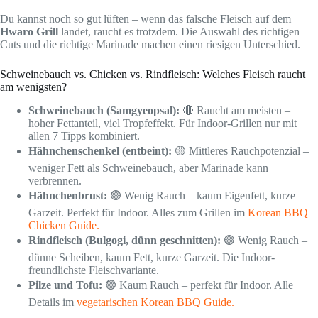
Du kannst noch so gut lüften – wenn das falsche Fleisch auf dem
Hwaro Grill
landet, raucht es trotzdem. Die Auswahl des richtigen
Cuts und die richtige Marinade machen einen riesigen Unterschied.
Schweinebauch vs. Chicken vs. Rindfleisch: Welches Fleisch raucht
am wenigsten?
Schweinebauch (Samgyeopsal):
🔴 Raucht am meisten –
hoher Fettanteil, viel Tropfeffekt. Für Indoor-Grillen nur mit
allen 7 Tipps kombiniert.
Hähnchenschenkel (entbeint):
🟡 Mittleres Rauchpotenzial –
weniger Fett als Schweinebauch, aber Marinade kann
verbrennen.
Hähnchenbrust:
🟢 Wenig Rauch – kaum Eigenfett, kurze
Garzeit. Perfekt für Indoor. Alles zum Grillen im
Korean BBQ
Chicken Guide.
Rindfleisch (Bulgogi, dünn geschnitten):
🟢 Wenig Rauch –
dünne Scheiben, kaum Fett, kurze Garzeit. Die Indoor-
freundlichste Fleischvariante.
Pilze und Tofu:
🟢 Kaum Rauch – perfekt für Indoor. Alle
Details im
vegetarischen Korean BBQ Guide.