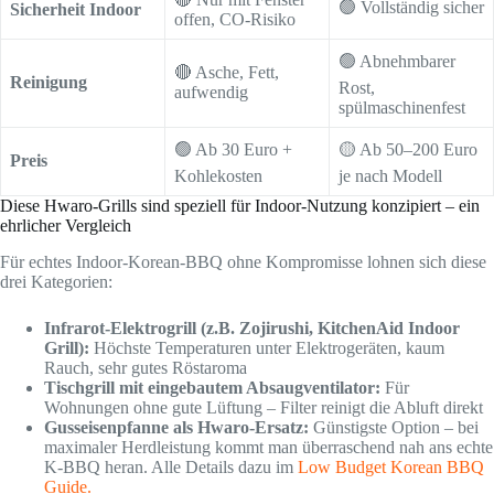
🟢 Vollständig sicher
Sicherheit Indoor
offen, CO-Risiko
🟢 Abnehmbarer
🔴 Asche, Fett,
Reinigung
Rost,
aufwendig
spülmaschinenfest
🟢 Ab 30 Euro +
🟡 Ab 50–200 Euro
Preis
Kohlekosten
je nach Modell
Diese Hwaro-Grills sind speziell für Indoor-Nutzung konzipiert – ein
ehrlicher Vergleich
Für echtes Indoor-Korean-BBQ ohne Kompromisse lohnen sich diese
drei Kategorien:
Infrarot-Elektrogrill (z.B. Zojirushi, KitchenAid Indoor
Grill):
Höchste Temperaturen unter Elektrogeräten, kaum
Rauch, sehr gutes Röstaroma
Tischgrill mit eingebautem Absaugventilator:
Für
Wohnungen ohne gute Lüftung – Filter reinigt die Abluft direkt
Gusseisenpfanne als Hwaro-Ersatz:
Günstigste Option – bei
maximaler Herdleistung kommt man überraschend nah ans echte
K-BBQ heran. Alle Details dazu im
Low Budget Korean BBQ
Guide.