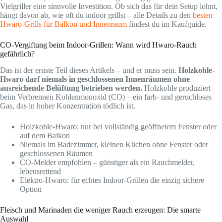
Vielgriller eine sinnvolle Investition. Ob sich das für dein Setup lohnt,
hängt davon ab, wie oft du indoor grillst – alle Details zu den
besten
Hwaro-Grills für Balkon und Innenraum
findest du im Kaufguide.
CO-Vergiftung beim Indoor-Grillen: Wann wird Hwaro-Rauch
gefährlich?
Das ist der ernste Teil dieses Artikels – und er muss sein.
Holzkohle-
Hwaro darf niemals in geschlossenen Innenräumen ohne
ausreichende Belüftung betrieben werden.
Holzkohle produziert
beim Verbrennen Kohlenmonoxid (CO) – ein farb- und geruchloses
Gas, das in hoher Konzentration tödlich ist.
Holzkohle-Hwaro: nur bei vollständig geöffnetem Fenster oder
auf dem Balkon
Niemals im Badezimmer, kleinen Küchen ohne Fenster oder
geschlossenen Räumen
CO-Melder empfohlen – günstiger als ein Rauchmelder,
lebensrettend
Elektro-Hwaro: für echtes Indoor-Grillen die einzig sichere
Option
Fleisch und Marinaden die weniger Rauch erzeugen: Die smarte
Auswahl