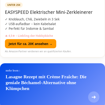
UNTER 25€
EASYSPEED Elektrischer Mini-Zerkleinerer
✓ Knoblauch, Chili, Zwiebeln in 3 Sek
✓ USB-aufladbar – kein Kabelsalat
✓ Perfekt für Indomie & Sambal
🔥 4,5★ – Liebling der Hobbyköche
Jetzt für ca. 20€ ansehen →
Als Amazon-Partner verdienen wir an qualifizierten Käufen.
mehr lesen :
Lasagne Rezept mit Crème Fraîche: Die
geniale Béchamel-Alternative ohne
Klümpchen
➜