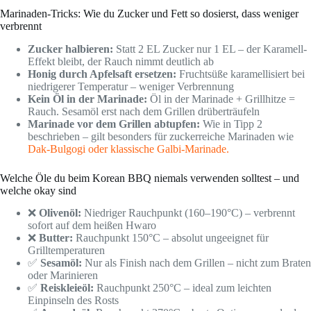
Marinaden-Tricks: Wie du Zucker und Fett so dosierst, dass weniger
verbrennt
Zucker halbieren:
Statt 2 EL Zucker nur 1 EL – der Karamell-
Effekt bleibt, der Rauch nimmt deutlich ab
Honig durch Apfelsaft ersetzen:
Fruchtsüße karamellisiert bei
niedrigerer Temperatur – weniger Verbrennung
Kein Öl in der Marinade:
Öl in der Marinade + Grillhitze =
Rauch. Sesamöl erst nach dem Grillen drüberträufeln
Marinade vor dem Grillen abtupfen:
Wie in Tipp 2
beschrieben – gilt besonders für zuckerreiche Marinaden wie
Dak-Bulgogi oder klassische Galbi-Marinade.
Welche Öle du beim Korean BBQ niemals verwenden solltest – und
welche okay sind
❌
Olivenöl:
Niedriger Rauchpunkt (160–190°C) – verbrennt
sofort auf dem heißen Hwaro
❌
Butter:
Rauchpunkt 150°C – absolut ungeeignet für
Grilltemperaturen
✅
Sesamöl:
Nur als Finish nach dem Grillen – nicht zum Braten
oder Marinieren
✅
Reiskleieöl:
Rauchpunkt 250°C – ideal zum leichten
Einpinseln des Rosts