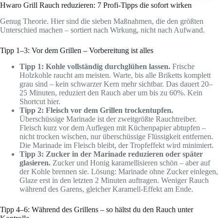
Hwaro Grill Rauch reduzieren: 7 Profi-Tipps die sofort wirken
Genug Theorie. Hier sind die sieben Maßnahmen, die den größten
Unterschied machen – sortiert nach Wirkung, nicht nach Aufwand.
Tipp 1–3: Vor dem Grillen – Vorbereitung ist alles
Tipp 1: Kohle vollständig durchglühen lassen.
Frische
Holzkohle raucht am meisten. Warte, bis alle Briketts komplett
grau sind – kein schwarzer Kern mehr sichtbar. Das dauert 20–
25 Minuten, reduziert den Rauch aber um bis zu 60%. Kein
Shortcut hier.
Tipp 2: Fleisch vor dem Grillen trockentupfen.
Überschüssige Marinade ist der zweitgrößte Rauchtreiber.
Fleisch kurz vor dem Auflegen mit Küchenpapier abtupfen –
nicht trocken wischen, nur überschüssige Flüssigkeit entfernen.
Die Marinade im Fleisch bleibt, der Tropfeffekt wird minimiert.
Tipp 3: Zucker in der Marinade reduzieren oder später
glasieren.
Zucker und Honig karamellisieren schön – aber auf
der Kohle brennen sie. Lösung: Marinade ohne Zucker einlegen,
Glaze erst in den letzten 2 Minuten auftragen. Weniger Rauch
während des Garens, gleicher Karamell-Effekt am Ende.
Tipp 4–6: Während des Grillens – so hältst du den Rauch unter