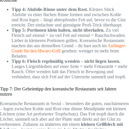
Kontrolle
Tipp 4: Alufolie-Rinne unter dem Rost.
Kleines Stück
Alufolie zu einer flachen Rinne formen und zwischen Kohle
und Rost legen – fängt abtropfendes Fett auf, bevor es die Glut
erreicht. Der einfachste und günstigste Profi-Trick überhaupt.
Tipp 5: Portionen klein halten, nicht überladen.
Zu viel
Fleisch auf einmal = zu viel Fett auf einmal = Rauchschwaden.
Lieber in kleineren Portionen grillen. Koreanische Restaurants
machen das aus demselben Grund – du hast auch im
Anfänger-
Guide für den Hwaro-Grill
gesehen: weniger ist mehr beim
Beladen.
Tipp 6: Fleisch regelmäßig wenden – nicht liegen lassen.
Langes Liegenbleiben auf einer Seite = mehr Fettaustritt = mehr
Rauch. Öfter wenden hält das Fleisch in Bewegung und
verhindert, dass sich Fett auf der Unterseite sammelt und tropft.
Tipp 7: Der Geheimtipp den koreanische Restaurants seit Jahren
nutzen
Koreanische Restaurants in Seoul – besonders die guten, rauchärmeren
– legen zwischen Kohle und Rost eine dünne Metallplatte mit kleinen
Löchern (eine Art perforierter Tropfschutz). Das Fett tropft durch die
Löcher, sammelt sich aber auf der Platte statt direkt auf der Glut zu
verbrennen. Zuhause zu imitieren mit einem
kleinen Grillblech mit