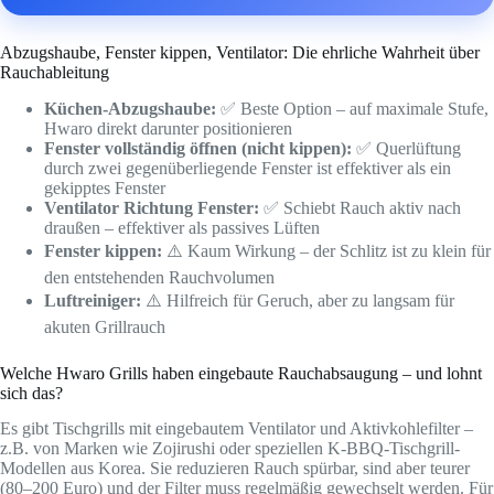
Abzugshaube, Fenster kippen, Ventilator: Die ehrliche Wahrheit über
Rauchableitung
Küchen-Abzugshaube:
✅ Beste Option – auf maximale Stufe,
Hwaro direkt darunter positionieren
Fenster vollständig öffnen (nicht kippen):
✅ Querlüftung
durch zwei gegenüberliegende Fenster ist effektiver als ein
gekipptes Fenster
Ventilator Richtung Fenster:
✅ Schiebt Rauch aktiv nach
draußen – effektiver als passives Lüften
Fenster kippen:
⚠️ Kaum Wirkung – der Schlitz ist zu klein für
den entstehenden Rauchvolumen
Luftreiniger:
⚠️ Hilfreich für Geruch, aber zu langsam für
akuten Grillrauch
Welche Hwaro Grills haben eingebaute Rauchabsaugung – und lohnt
sich das?
Es gibt Tischgrills mit eingebautem Ventilator und Aktivkohlefilter –
z.B. von Marken wie Zojirushi oder speziellen K-BBQ-Tischgrill-
Modellen aus Korea. Sie reduzieren Rauch spürbar, sind aber teurer
(80–200 Euro) und der Filter muss regelmäßig gewechselt werden. Für