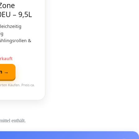
 Zone
0EU – 9,5L
eichzeitig
ig
ühlingsrollen &
erkauft
en →
rten Käufen. Preis ca.
ittel enthält.