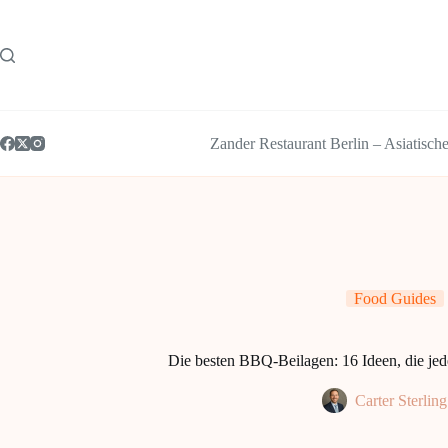
Zum
Inhalt
springen
Zander Restaurant Berlin – Asiatisch
Food Guides
Die besten BBQ-Beilagen: 16 Ideen, die jede
Carter Sterling