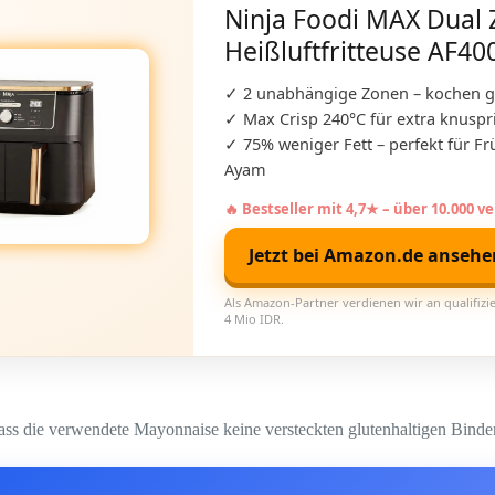
Ninja Foodi MAX Dual
Heißluftfritteuse AF40
✓ 2 unabhängige Zonen – kochen gl
✓ Max Crisp 240°C für extra knuspr
✓ 75% weniger Fett – perfekt für Fr
Ayam
🔥 Bestseller mit 4,7★ – über 10.000 v
Jetzt bei Amazon.de anseh
Als Amazon-Partner verdienen wir an qualifizie
4 Mio IDR.
dass die verwendete Mayonnaise keine versteckten glutenhaltigen Bindem