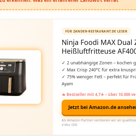
FÜR ZANDER-RESTAURANT.DE LESER
Ninja Foodi MAX Dual
Heißluftfritteuse AF40
✓ 2 unabhängige Zonen – kochen gl
✓ Max Crisp 240°C für extra knuspr
✓ 75% weniger Fett – perfekt für Fr
Ayam
🔥 Bestseller mit 4,7★ – über 10.000 v
Jetzt bei Amazon.de anseh
Als Amazon-Partner verdienen wir an qualifizie
4 Mio IDR.