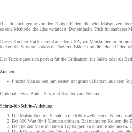
Hast du auch genug von den lästigen Fäden, die beim Maisputzen überal
es eine Methode, die alles verändert: Der einfache Trick für sauberes
Dieser Küchen-Hack stammt aus den USA, wo Maiskolben im Sommer Hoc
lockert die Struktur, sodass die äußeren Blätter und die feinen Fäden w
Der Trick eignet sich perfekt für die Grillsaison, für Salate oder als B
Zutaten
Frische Maiskolben (am besten mit grünen Blättern, aus dem Su
Optional: etwas Butter, Salz und Kräuter zum Würzen.
Schritt-für-Schritt-Anleitung
Die Maiskolben mit Schale in die Mikrowelle legen. Nicht abspüle
Bei 800 Watt für 4 Minuten erhitzen. Bei mehreren Kolben die Z
Den heißen Mais mit einem Topflappen an einem Ende fassen. Das
Die Blätter und Seidenfäden fallen fast von selbst ab. Eventuell