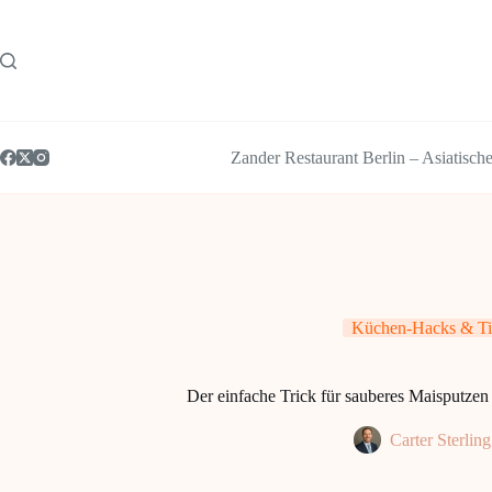
Zum
Inhalt
springen
Zander Restaurant Berlin – Asiatisch
Küchen-Hacks & Ti
Der einfache Trick für sauberes Maisputze
Carter Sterling