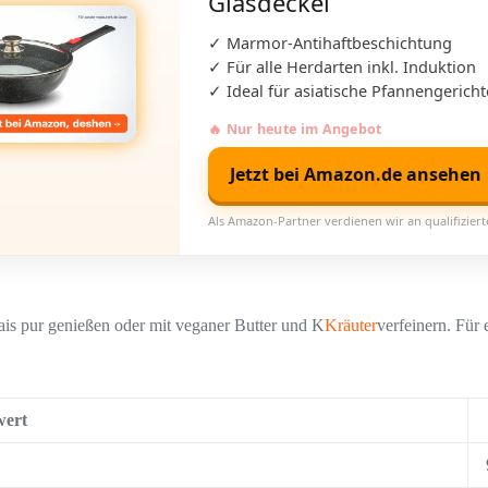
Glasdeckel
✓ Marmor-Antihaftbeschichtung
✓ Für alle Herdarten inkl. Induktion
✓ Ideal für asiatische Pfannengericht
🔥 Nur heute im Angebot
Jetzt bei Amazon.de ansehen
Als Amazon-Partner verdienen wir an qualifizier
is pur genießen oder mit veganer Butter und K
Kräuter
verfeinern. Für 
ert