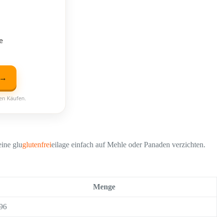
e
 →
ten Käufen.
eine glu
glutenfrei
eilage einfach auf Mehle oder Panaden verzichten.
Menge
96