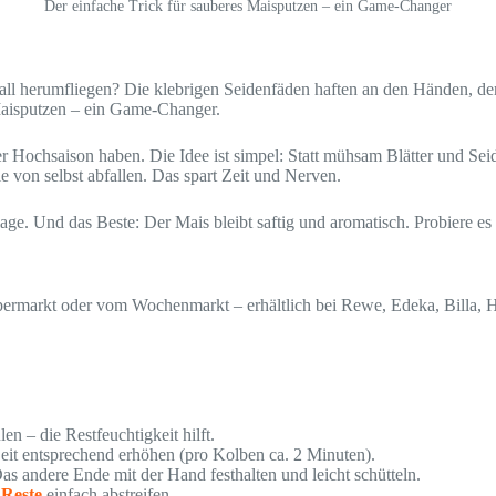
Der einfache Trick für sauberes Maisputzen – ein Game-Changer
l herumfliegen? Die klebrigen Seidenfäden haften an den Händen, der K
 Maisputzen – ein Game-Changer.
hsaison haben. Die Idee ist simpel: Statt mühsam Blätter und Seide
ie von selbst abfallen. Das spart Zeit und Nerven.
eilage. Und das Beste: Der Mais bleibt saftig und aromatisch. Probiere es
permarkt oder vom Wochenmarkt – erhältlich bei Rewe, Edeka, Billa, 
n – die Restfeuchtigkeit hilft.
eit entsprechend erhöhen (pro Kolben ca. 2 Minuten).
 andere Ende mit der Hand festhalten und leicht schütteln.
e
Reste
einfach abstreifen.