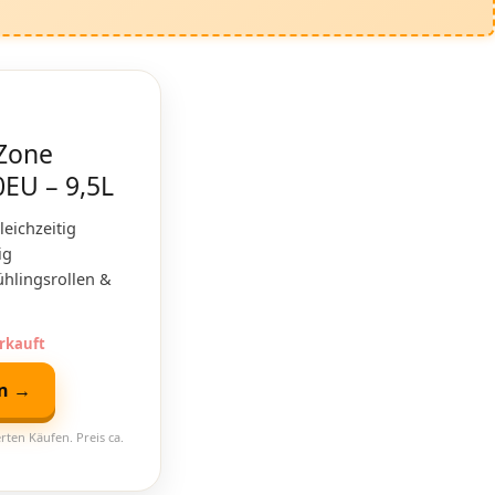
 Zone
0EU – 9,5L
eichzeitig
ig
ühlingsrollen &
erkauft
en →
rten Käufen. Preis ca.