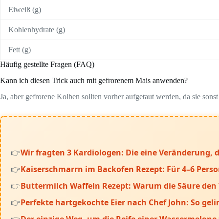
Eiweiß (g)
Kohlenhydrate (g)
Fett (g)
Häufig gestellte Fragen (FAQ)
Kann ich diesen Trick auch mit gefrorenem Mais anwenden?
Ja, aber gefrorene Kolben sollten vorher aufgetaut werden, da sie son
Wir fragten 3 Kardiologen: Die eine Veränderung, d
Kaiserschmarrn im Backofen Rezept: Für 4–6 Pers
Buttermilch Waffeln Rezept: Warum die Säure den 
Perfekte hartgekochte Eier nach Chef John: So geli
Der einzige Weg, um die Reife einer Wassermelone