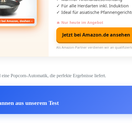
✓ Für alle Herdarten inkl. Induktion
✓ Ideal für asiatische Pfannengericht
🔥 Nur heute im Angebot
Jetzt bei Amazon.de ansehen
Als Amazon-Partner verdienen wir an qualifizier
eine Popcorn-Automatik, die perfekte Ergebnisse liefert.
fannen aus unserem Test