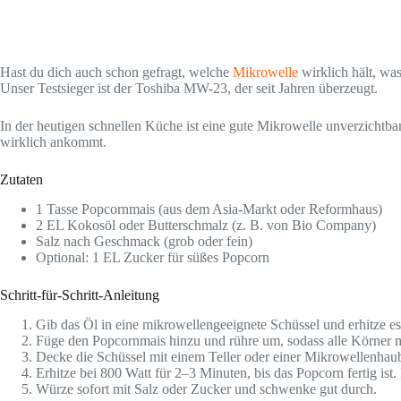
Hast du dich auch schon gefragt, welche
Mikrowelle
wirklich hält, was
Unser Testsieger ist der Toshiba MW-23, der seit Jahren überzeugt.
In der heutigen schnellen Küche ist eine gute Mikrowelle unverzichtbar
wirklich ankommt.
Zutaten
1 Tasse Popcornmais (aus dem Asia-Markt oder Reformhaus)
2 EL Kokosöl oder Butterschmalz (z. B. von Bio Company)
Salz nach Geschmack (grob oder fein)
Optional: 1 EL Zucker für süßes Popcorn
Schritt-für-Schritt-Anleitung
Gib das Öl in eine mikrowellengeeignete Schüssel und erhitze e
Füge den Popcornmais hinzu und rühre um, sodass alle Körner m
Decke die Schüssel mit einem Teller oder einer Mikrowellenhau
Erhitze bei 800 Watt für 2–3 Minuten, bis das Popcorn fertig is
Würze sofort mit Salz oder Zucker und schwenke gut durch.