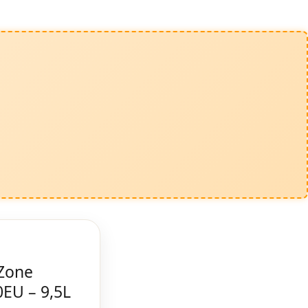
 Zone
0EU – 9,5L