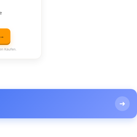
e
 →
ten Käufen.
➜