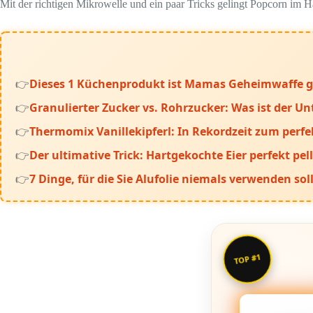
Mit der richtigen Mikrowelle und ein paar Tricks gelingt Popcorn im 
Dieses 1 Küchenprodukt ist Mamas Geheimwaffe g
Granulierter Zucker vs. Rohrzucker: Was ist der Un
Thermomix Vanillekipferl: In Rekordzeit zum perfe
Der ultimative Trick: Hartgekochte Eier perfekt pell
7 Dinge, für die Sie Alufolie niemals verwenden sol
TOP #1