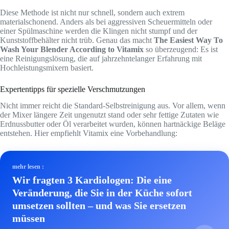
Diese Methode ist nicht nur schnell, sondern auch extrem
materialschonend. Anders als bei aggressiven Scheuermitteln oder
einer Spülmaschine werden die Klingen nicht stumpf und der
Kunststoffbehälter nicht trüb. Genau das macht
The Easiest Way To
Wash Your Blender According to Vitamix
so überzeugend: Es ist
eine Reinigungslösung, die auf jahrzehntelanger Erfahrung mit
Hochleistungsmixern basiert.
Expertentipps für spezielle Verschmutzungen
Nicht immer reicht die Standard-Selbstreinigung aus. Vor allem, wenn
der Mixer längere Zeit ungenutzt stand oder sehr fettige Zutaten wie
Erdnussbutter oder Öl verarbeitet wurden, können hartnäckige Beläge
entstehen. Hier empfiehlt Vitamix eine Vorbehandlung:
mehr lesen :
Wir fragten 3 Kardiologen: Die eine
Veränderung, die Sie in der Küche sofort
umsetzen sollten – und was Sie ersetzen
müssen