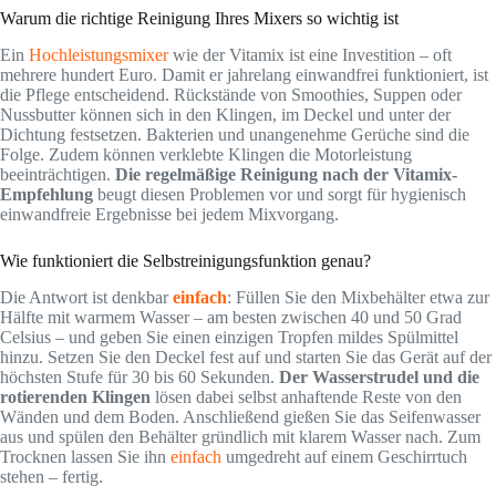
Warum die richtige Reinigung Ihres Mixers so wichtig ist
Ein
Hochleistungsmixer
wie der Vitamix ist eine Investition – oft
mehrere hundert Euro. Damit er jahrelang einwandfrei funktioniert, ist
die Pflege entscheidend. Rückstände von Smoothies, Suppen oder
Nussbutter können sich in den Klingen, im Deckel und unter der
Dichtung festsetzen. Bakterien und unangenehme Gerüche sind die
Folge. Zudem können verklebte Klingen die Motorleistung
beeinträchtigen.
Die regelmäßige Reinigung nach der Vitamix-
Empfehlung
beugt diesen Problemen vor und sorgt für hygienisch
einwandfreie Ergebnisse bei jedem Mixvorgang.
Wie funktioniert die Selbstreinigungsfunktion genau?
Die Antwort ist denkbar
einfach
: Füllen Sie den Mixbehälter etwa zur
Hälfte mit warmem Wasser – am besten zwischen 40 und 50 Grad
Celsius – und geben Sie einen einzigen Tropfen mildes Spülmittel
hinzu. Setzen Sie den Deckel fest auf und starten Sie das Gerät auf der
höchsten Stufe für 30 bis 60 Sekunden.
Der Wasserstrudel und die
rotierenden Klingen
lösen dabei selbst anhaftende Reste von den
Wänden und dem Boden. Anschließend gießen Sie das Seifenwasser
aus und spülen den Behälter gründlich mit klarem Wasser nach. Zum
Trocknen lassen Sie ihn
einfach
umgedreht auf einem Geschirrtuch
stehen – fertig.