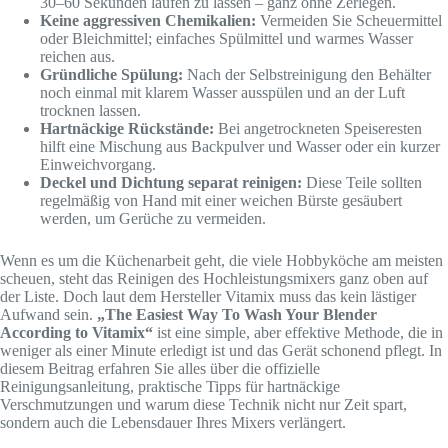
30–60 Sekunden laufen zu lassen – ganz ohne Zerlegen.
Keine aggressiven Chemikalien:
Vermeiden Sie Scheuermittel
oder Bleichmittel; einfaches Spülmittel und warmes Wasser
reichen aus.
Gründliche Spülung:
Nach der Selbstreinigung den Behälter
noch einmal mit klarem Wasser ausspülen und an der Luft
trocknen lassen.
Hartnäckige Rückstände:
Bei angetrockneten Speiseresten
hilft eine Mischung aus Backpulver und Wasser oder ein kurzer
Einweichvorgang.
Deckel und Dichtung separat reinigen:
Diese Teile sollten
regelmäßig von Hand mit einer weichen Bürste gesäubert
werden, um Gerüche zu vermeiden.
Wenn es um die Küchenarbeit geht, die viele Hobbyköche am meisten
scheuen, steht das Reinigen des Hochleistungsmixers ganz oben auf
der Liste. Doch laut dem Hersteller Vitamix muss das kein lästiger
Aufwand sein.
„The Easiest Way To Wash Your Blender
According to Vitamix“
ist eine simple, aber effektive Methode, die in
weniger als einer Minute erledigt ist und das Gerät schonend pflegt. In
diesem Beitrag erfahren Sie alles über die offizielle
Reinigungsanleitung, praktische Tipps für hartnäckige
Verschmutzungen und warum diese Technik nicht nur Zeit spart,
sondern auch die Lebensdauer Ihres Mixers verlängert.