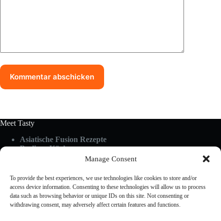
Kommentar abschicken
Meet Tasty
Asiatische Fusion Rezepte
Berliner Küche
Food Guides
Manage Consent
Glutenfrei & Vegan
Küchen-Hacks & Tipps
To provide the best experiences, we use technologies like cookies to store and/or
Rezepte A-Z
access device information. Consenting to these technologies will allow us to process
Schnelle Küche
data such as browsing behavior or unique IDs on this site. Not consenting or
withdrawing consent, may adversely affect certain features and functions.