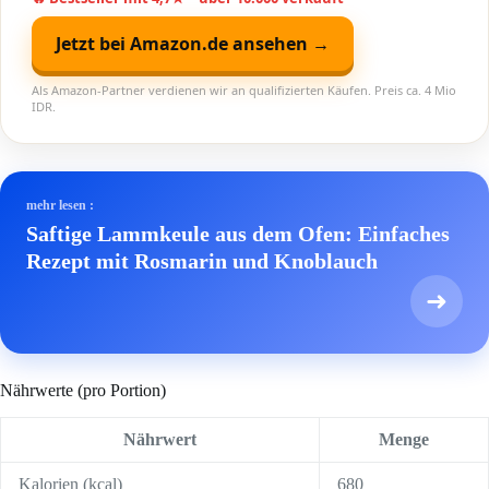
Jetzt bei Amazon.de ansehen →
Als Amazon-Partner verdienen wir an qualifizierten Käufen. Preis ca. 4 Mio
IDR.
mehr lesen :
Saftige Lammkeule aus dem Ofen: Einfaches
Rezept mit Rosmarin und Knoblauch
➜
Nährwerte (pro Portion)
Nährwert
Menge
Kalorien (kcal)
680