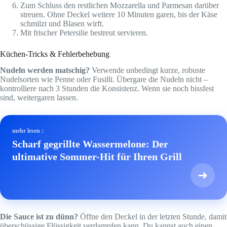
Zum Schluss den restlichen Mozzarella und Parmesan darüber
streuen. Ohne Deckel weitere 10 Minuten garen, bis der Käse
schmilzt und Blasen wirft.
Mit frischer Petersilie bestreut servieren.
Küchen-Tricks & Fehlerbehebung
Nudeln werden matschig?
Verwende unbedingt kurze, robuste
Nudelsorten wie Penne oder Fusilli. Übergare die Nudeln nicht –
kontrolliere nach 3 Stunden die Konsistenz. Wenn sie noch bissfest
sind, weitergaren lassen.
mehr lesen :
Scharf gegrillte Wassermelone: Der
ultimative Sommer-Hit für Ihren Grill
➜
Die Sauce ist zu dünn?
Öffne den Deckel in der letzten Stunde, damit
überschüssige Flüssigkeit verdampfen kann. Du kannst auch einen