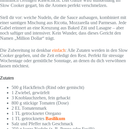
himmlisch cremigen Käseschicht. Das Ganze wird stundenlang im
Slow Cooker gegart, bis die Aromen perfekt verschmelzen.
Stell dir vor: weiche Nudeln, die die Sauce aufsaugen, kombiniert mit
einer samtigen Mischung aus Ricotta, Mozzarella und Parmesan. Jede
Gabel erinnert an eine Kreuzung aus Baked Ziti und Lasagne – aber
noch saftiger und intensiver. Kein Wunder, dass dieses Gericht den
Namen „Million Dollar“ trägt.
Die Zubereitung ist denkbar
einfach
: Alle Zutaten werden in den Slow
Cooker gegeben, und die Zeit erledigt den Rest. Perfekt für stressige
Wochentage oder gemütliche Sonntage, an denen du dich verwöhnen
lassen möchtest.
Zutaten
500 g Hackfleisch (Rind oder gemischt)
1 Zwiebel, gewürfelt
3 Knoblauchzehen, fein gehackt
800 g stückige Tomaten (Dose)
2 EL Tomatenmark
1 TL getrockneter Oregano
1 TL getrocknetes
Basilikum
Salz und Pfeffer nach Geschmack
250 g kurze Nudeln (z. B. Penne oder Fusilli)