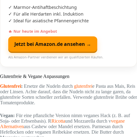
✓ Marmor-Antihaftbeschichtung
✓ Für alle Herdarten inkl. Induktion
✓ Ideal für asiatische Pfannengerichte
🔥 Nur heute im Angebot
Jetzt bei Amazon.de ansehen →
Als Amazon-Partner verdienen wir an qualifizierten Käufen.
Glutenfreie & Vegane Anpassungen
Glutenfrei
:
Ersetze die Nudeln durch
glutenfrei
e Pasta aus Mais, Reis
oder Linsen. Achte darauf, dass die Nudeln nicht zu lange garen, da
glutenfreie Sorten schneller zerfallen. Verwende glutenfreie Brühe oder
Tomatenprodukte.
Vegan:
Für eine pflanzliche Version nimm veganes Hack (z. B. auf
Soja- oder Erbsenbasis). R
Ricotta
und Mozzarella durch v
vegane
Alternativen
aus Cashew oder Mandel ersetzen. Parmesan durch
Hefeflocken oder veganen Reibekäse ersetzen. Die Butter durch