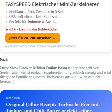
EASYSPEED Elektrischer Mini-Zerkleinerer
✓ Knoblauch, Chili, Zwiebeln in 3 Sek
✓ USB-aufladbar – kein Kabelsalat
✓ Perfekt für Indomie & Sambal
🔥 4,5★ – Liebling der Hobbyköche
Jetzt für ca. 20€ ansehen →
Als Amazon-Partner verdienen wir an qualifizierten Käufen.
Fazit
Diese
Slow Cooker Million Dollar Pasta
ist der Inbegriff von
Seelenfutter. Sie ist einfach zuzubereiten, unglaublich cremig und wird
die ganze Familie begeistern. Probiere es aus – du wirst es nicht
bereuen!
mehr lesen :
Original Çılbır Rezept: Türkische Eier mit
Joghurt und Chili-Butter perfekt selber