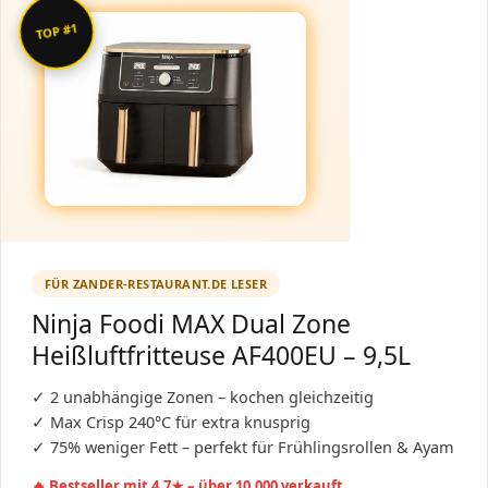
TOP #1
FÜR ZANDER-RESTAURANT.DE LESER
Ninja Foodi MAX Dual Zone
Heißluftfritteuse AF400EU – 9,5L
✓ 2 unabhängige Zonen – kochen gleichzeitig
✓ Max Crisp 240°C für extra knusprig
✓ 75% weniger Fett – perfekt für Frühlingsrollen & Ayam
🔥 Bestseller mit 4,7★ – über 10.000 verkauft