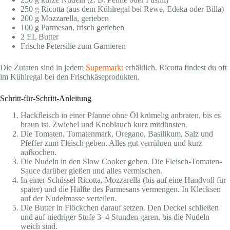
250 g Ricotta (aus dem Kühlregal bei Rewe, Edeka oder Billa)
200 g Mozzarella, gerieben
100 g Parmesan, frisch gerieben
2 EL Butter
Frische Petersilie zum Garnieren
Die Zutaten sind in jedem
Supermarkt
erhältlich. Ricotta findest du oft
im Kühlregal bei den Frischkäseprodukten.
Schritt-für-Schritt-Anleitung
Hackfleisch in einer Pfanne ohne Öl krümelig anbraten, bis es
braun ist. Zwiebel und Knoblauch kurz mitdünsten.
Die Tomaten, Tomatenmark, Oregano, Basilikum, Salz und
Pfeffer zum Fleisch geben. Alles gut verrühren und kurz
aufkochen.
Die Nudeln in den Slow Cooker geben. Die Fleisch-Tomaten-
Sauce darüber gießen und alles vermischen.
In einer Schüssel Ricotta, Mozzarella (bis auf eine Handvoll für
später) und die Hälfte des Parmesans vermengen. In Klecksen
auf der Nudelmasse verteilen.
Die Butter in Flöckchen darauf setzen. Den Deckel schließen
und auf niedriger Stufe 3–4 Stunden garen, bis die Nudeln
weich sind.