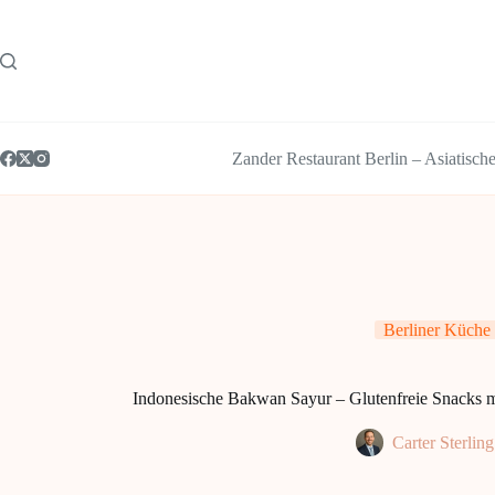
Zum
Inhalt
springen
Zander Restaurant Berlin – Asiatisch
Berliner Küche
Indonesische Bakwan Sayur – Glutenfreie Snacks m
Carter Sterling