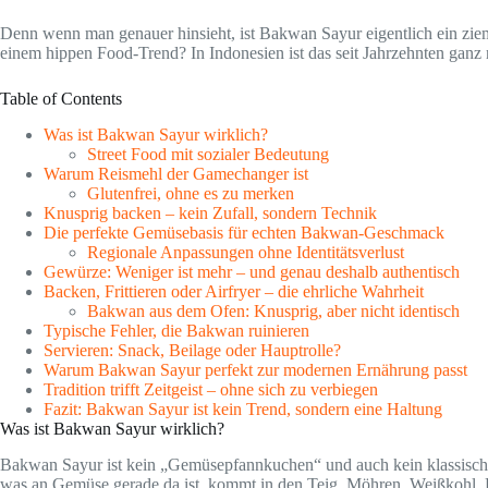
Denn wenn man genauer hinsieht, ist Bakwan Sayur eigentlich ein zieml
einem hippen Food-Trend? In Indonesien ist das seit Jahrzehnten ganz 
Table of Contents
Was ist Bakwan Sayur wirklich?
Street Food mit sozialer Bedeutung
Warum Reismehl der Gamechanger ist
Glutenfrei, ohne es zu merken
Knusprig backen – kein Zufall, sondern Technik
Die perfekte Gemüsebasis für echten Bakwan-Geschmack
Regionale Anpassungen ohne Identitätsverlust
Gewürze: Weniger ist mehr – und genau deshalb authentisch
Backen, Frittieren oder Airfryer – die ehrliche Wahrheit
Bakwan aus dem Ofen: Knusprig, aber nicht identisch
Typische Fehler, die Bakwan ruinieren
Servieren: Snack, Beilage oder Hauptrolle?
Warum Bakwan Sayur perfekt zur modernen Ernährung passt
Tradition trifft Zeitgeist – ohne sich zu verbiegen
Fazit: Bakwan Sayur ist kein Trend, sondern eine Haltung
Was ist Bakwan Sayur wirklich?
Bakwan Sayur ist kein „Gemüsepfannkuchen“ und auch kein klassischer 
was an Gemüse gerade da ist, kommt in den Teig. Möhren, Weißkohl