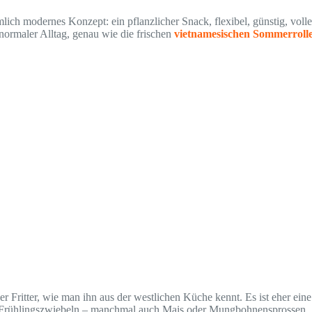
ich modernes Konzept: ein pflanzlicher Snack, flexibel, günstig, voll
normaler Alltag, genau wie die frischen
vietnamesischen Sommerroll
Fritter, wie man ihn aus der westlichen Küche kennt. Es ist eher ein
, Frühlingszwiebeln – manchmal auch Mais oder Mungbohnensprossen.