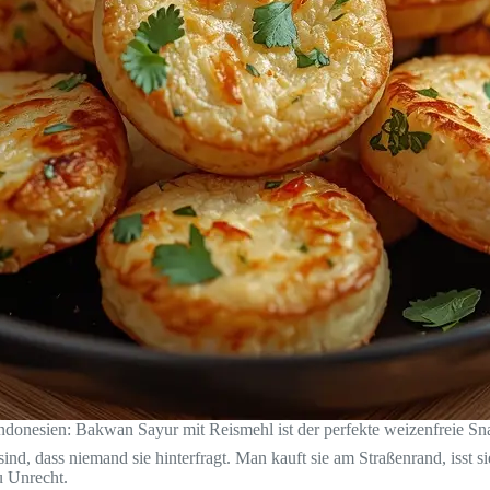
donesien: Bakwan Sayur mit Reismehl ist der perfekte weizenfreie Sn
 sind, dass niemand sie hinterfragt. Man kauft sie am Straßenrand, isst 
u Unrecht.