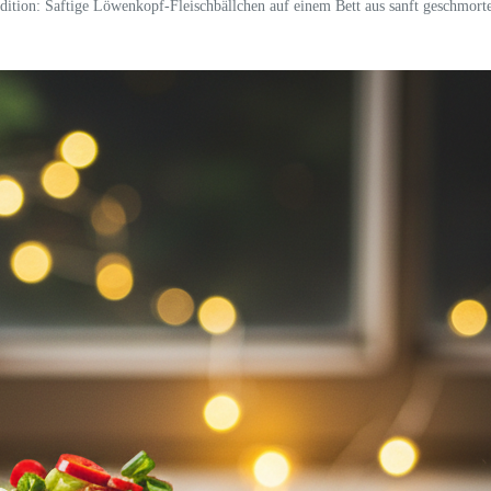
dition: Saftige Löwenkopf-Fleischbällchen auf einem Bett aus sanft geschmor