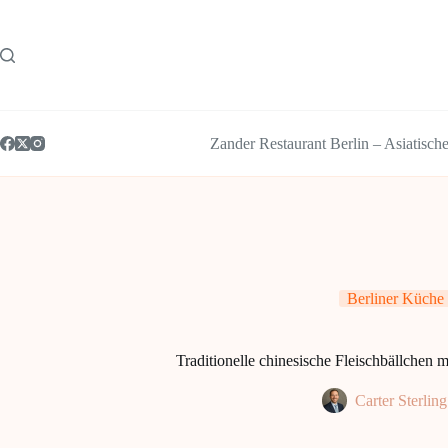
Zum
Inhalt
springen
Zander Restaurant Berlin – Asiatisch
Berliner Küche
Traditionelle chinesische Fleischbällchen 
Carter Sterling