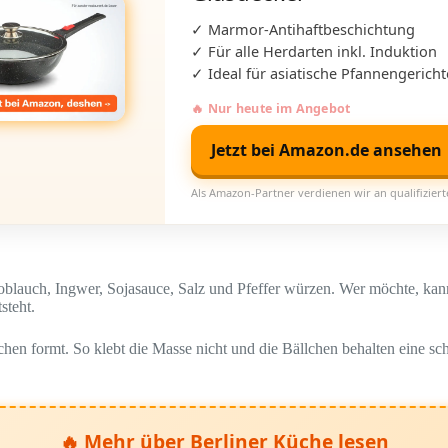
✓ Marmor-Antihaftbeschichtung
✓ Für alle Herdarten inkl. Induktion
✓ Ideal für asiatische Pfannengericht
🔥 Nur heute im Angebot
Jetzt bei Amazon.de ansehen
Als Amazon-Partner verdienen wir an qualifizier
blauch, Ingwer, Sojasauce, Salz und Pfeffer würzen. Wer möchte, kann 
steht.
chen formt. So klebt die Masse nicht und die Bällchen behalten eine s
🔥 Mehr über Berliner Küche lesen